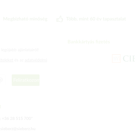
Megbizható minőség
Több, mint 60 év tapasztalat
Bankkártyás fizetés
legújabb ajánlatairól!
ételeket
és az
adatvédelmi
Feliratkozom
t
:
+36 28 515 700
*
:
sieberz@sieberz.hu