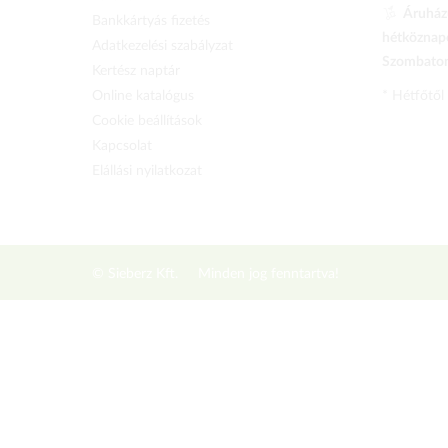
Áruházu
Bankkártyás fizetés
hétköznapo
Adatkezelési szabályzat
Szombaton 
Kertész naptár
Online katalógus
* Hétfőtől
Cookie beállítások
Kapcsolat
Elállási nyilatkozat
© Sieberz Kft.
Minden jog fenntartva!