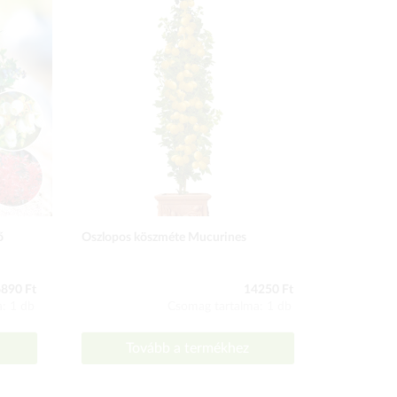
ő
Oszlopos köszméte Mucurines
Fürtös áfo
890 Ft
14250 Ft
: 1 db
Csomag tartalma: 1 db
Tovább a termékhez
To