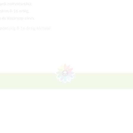
nk nyitvatartása:
kon 8-16 óráig,
és Vasárnap zárva.
 péntekig 8-16 óráig hívható!