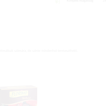
Kifejlett magasság
1
ptimálisak számára, de szinte mindenhol termeszthető.