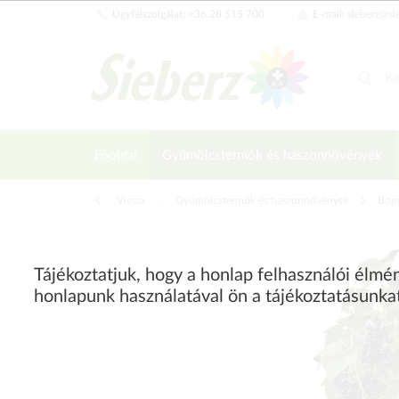
Ügyfélszolgálat: +36 28 515 700
E-mail: sieberz@si
Főoldal
Gyümölcstermők és haszonnövények
Vissza
|
Gyümölcstermők és haszonnövények
Bog
Tájékoztatjuk, hogy a honlap felhasználói élm
honlapunk használatával ön a tájékoztatásunka