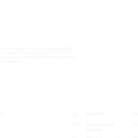
m ipari termékek, a biológiai egyedek között
atott képek egy kiragadott egyedet ábrázolnak
en egyed bizonyos mértékig eltér egymástól. A
befolyásolja.
yes
Fagytűrés
fa
Gyümölcs érés
jú
kezdete