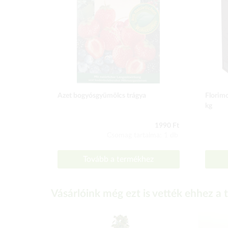
Azet bogyósgyümölcs trágya
Florimo
kg
1990 Ft
Csomag tartalma: 1 db
Tovább a termékhez
Vásárlóink még ezt is vették ehhez a