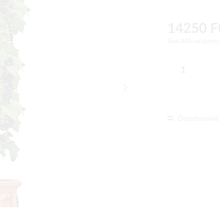
14250 F
Árak ÁFÁ-val (brutt
Összehasonlít