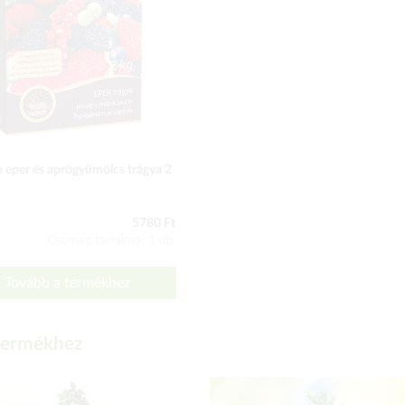
 eper és aprógyümölcs trágya 2
5780 Ft
Csomag tartalma: 1 db
Tovább a termékhez
 termékhez