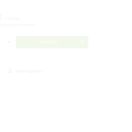
t
/ csomag
ó)
plusz szállítási költség
Kosárba
Kívánságlistára