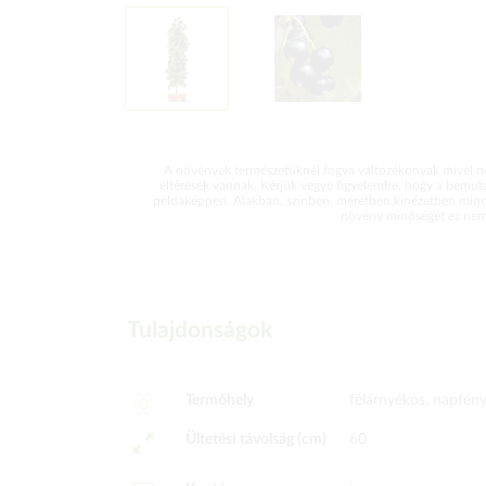
A növények természetüknél fogva változékonyak mivel ne
eltérések vannak. Kérjük vegye figyelembe, hogy a bemut
példaképpen. Alakban, színben, méretben,kinézetben mind
növény minőségét ez nem 
Tulajdonságok
Termőhely
félárnyékos, napfén
Ültetési távolság (cm)
60