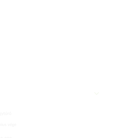
gytűrő
nius vége