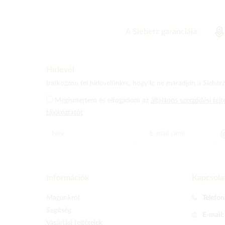
A Sieberz garanciája:
Hírlevél
Iratkozzon fel hírlevelünkre, hogy le ne maradjon a Sieberz 
Megismertem és elfogadom az
általános szerződési felt
tájékoztatót
Információk
Kapcsola
Magunkról
Telefon
Segítség
E-mail
Vásárlási feltételek