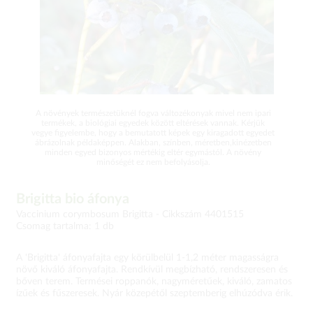
A növények természetüknél fogva változékonyak mivel nem ipari
termékek, a biológiai egyedek között eltérések vannak. Kérjük
vegye figyelembe, hogy a bemutatott képek egy kiragadott egyedet
ábrázolnak példaképpen. Alakban, színben, méretben,kinézetben
minden egyed bizonyos mértékig eltér egymástól. A növény
minőségét ez nem befolyásolja.
Brigitta bio áfonya
Vaccinium corymbosum Brigitta -
Cikkszám 4401515
Csomag tartalma: 1 db
A 'Brigitta' áfonyafajta egy körülbelül 1-1,2 méter magasságra
növő kiváló áfonyafajta. Rendkívül megbízható, rendszeresen és
bőven terem. Termései roppanók, nagyméretűek, kiváló, zamatos
ízűek és fűszeresek. Nyár közepétől szeptemberig elhúzódva érik.