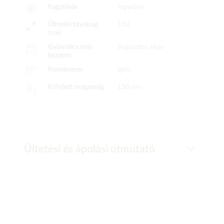
Fagytűrés
fagytűrő
Ültetési távolság
150
(cm)
Gyümölcs érés
augusztus eleje
kezdete
Konténeres
igen
Kifejlett magasság
150 cm
Ültetési és ápolási útmutató
-