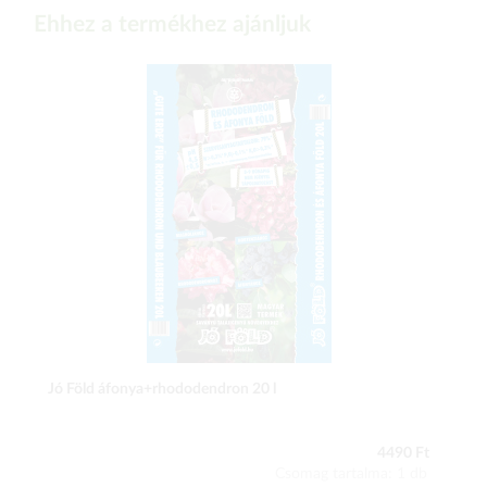
Ehhez a termékhez ajánljuk
Jó Föld áfonya+rhododendron 20 l
4490 Ft
Csomag tartalma: 1 db