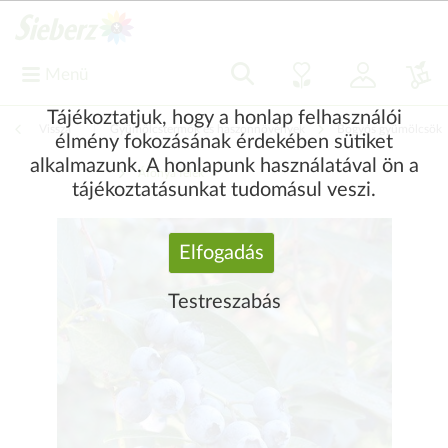
Menü
Tájékoztatjuk, hogy a honlap felhasználói
Vissza
|
Gyümölcstermők és haszonnövények
Bogyós gyümölcsök
élmény fokozásának érdekében sütiket
alkalmazunk. A honlapunk használatával ön a
Áfonya félék
tájékoztatásunkat tudomásul veszi.
Elfogadás
Testreszabás