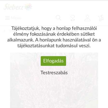
Menü
Tájékoztatjuk, hogy a honlap felhasználói
Vissza
|
Díszítő növények
Díszcserjék és fák
élmény fokozásának érdekében sütiket
alkalmazunk. A honlapunk használatával ön a
Lombos cserjék és fák
tájékoztatásunkat tudomásul veszi.
Elfogadás
Testreszabás