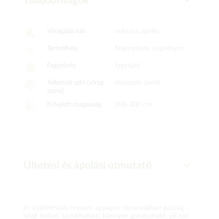
Tulajdonságok
Virágzási idő
március, április
Termőhely
félárnyékos, napfényes
Fagytűrés
fagytűrő
Jellemző szín (virág
rózsaszín (pink)
színe)
Kifejlett magasság
200-300 cm
Ültetési és ápolási útmutató
Jó vízáteresztő, meszes, agyagos, tápanyagban gazdag
talajt kedvel. Lombhullató, könnyen gondozható, jól tűri