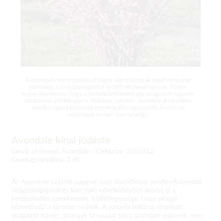
A növények természetüknél fogva változékonyak mivel nem ipari
termékek, a biológiai egyedek között eltérések vannak. Kérjük
vegye figyelembe, hogy a bemutatott képek egy kiragadott egyedet
ábrázolnak példaképpen. Alakban, színben, méretben,kinézetben
minden egyed bizonyos mértékig eltér egymástól. A növény
minőségét ez nem befolyásolja.
Avondale kínai júdásfa
Cercis chinensis Avondale -
Cikkszám 3310312
Csomag tartalma: 1 db
Az Avondale júdásfa nagyon szép dísznövény, amely elképesztő
virágpompájával és kompakt növekedésével bűvöli el a
kertészkedés szerelmeseit. Különlegessége, hogy virágai
közvetlenül a törzsön nyílnak. A júdásfa feltűnő rózsaszín
virágairól ismert, amelyek tavasszal nagy számban jelennek meg,