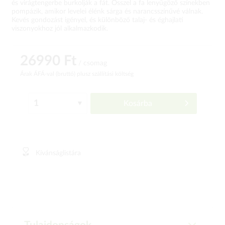
és virágtengerbe burkolják a fát. Ősszel a fa lenyűgöző színekben
pompázik, amikor levelei élénk sárga és narancsszínűvé válnak.
Kevés gondozást igényel, és különböző talaj- és éghajlati
viszonyokhoz jól alkalmazkodik.
26990 Ft
/ csomag
Árak ÁFÁ-val (bruttó)
plusz szállítási költség
Kosárba
Kívánságlistára