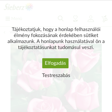
Menü
Tájékoztatjuk, hogy a honlap felhasználói
Vissza
|
Díszítő növények
Rózsák
élmény fokozásának érdekében sütiket
alkalmazunk. A honlapunk használatával ön a
tájékoztatásunkat tudomásul veszi.
Elfogadás
Testreszabás