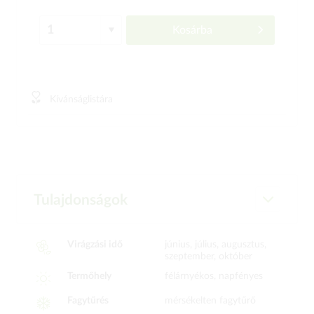
Kosárba
Kívánságlistára
Tulajdonságok
Virágzási idő
június, július, augusztus,
szeptember, október
Termőhely
félárnyékos, napfényes
Fagytűrés
mérsékelten fagytűrő