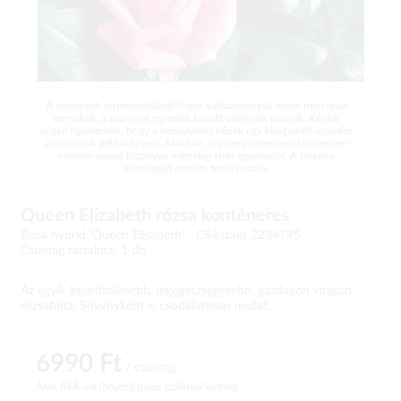
A növények természetüknél fogva változékonyak mivel nem ipari
termékek, a biológiai egyedek között eltérések vannak. Kérjük
vegye figyelembe, hogy a bemutatott képek egy kiragadott egyedet
ábrázolnak példaképpen. Alakban, színben, méretben,kinézetben
minden egyed bizonyos mértékig eltér egymástól. A növény
minőségét ez nem befolyásolja.
Queen Elizabeth rózsa konténeres
Rosa hybrid 'Queen Elisabeth' -
Cikkszám 2234745
Csomag tartalma: 1 db
Az egyik legerőteljesebb, legegészségesebb, gazdagon virágzó
rózsafajta. Sövényként is csodálatosan mutat.
6990 Ft
/ csomag
Árak ÁFÁ-val (bruttó)
plusz szállítási költség