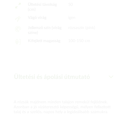
Ültetési távolság
50
(cm)
Vágó virág
igen
Jellemző szín (virág
rózsaszín (pink)
színe)
Kifejlett magasság
100-150 cm
Ültetési és ápolási útmutató
A rózsák majdnem minden talajon remekül fejlődnek.
Azonban a jó vízáteresztő képességű, mélyen fellazított
talaj és a szellős, napos hely a legideálisabb számukra.