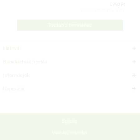
5990 Ft
Csomag tartalma: 3 db
Tovább a termékhez
Hírlevél
Bankkártyás fizetés
Információk
Kapcsolat
Segítség
Vásárlási feltételek