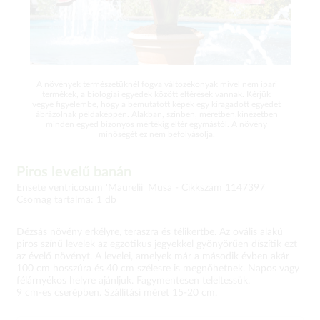
A növények természetüknél fogva változékonyak mivel nem ipari
termékek, a biológiai egyedek között eltérések vannak. Kérjük
vegye figyelembe, hogy a bemutatott képek egy kiragadott egyedet
ábrázolnak példaképpen. Alakban, színben, méretben,kinézetben
minden egyed bizonyos mértékig eltér egymástól. A növény
minőségét ez nem befolyásolja.
Piros levelű banán
Ensete ventricosum 'Maurelii' Musa -
Cikkszám 1147397
Csomag tartalma: 1 db
Dézsás növény erkélyre, teraszra és télikertbe. Az ovális alakú
piros színű levelek az egzotikus jegyekkel gyönyörűen díszítik ezt
az évelő növényt. A levelei, amelyek már a második évben akár
100 cm hosszúra és 40 cm szélesre is megnőhetnek. Napos vagy
félárnyékos helyre ajánljuk. Fagymentesen teleltessük.
9 cm-es cserépben. Szállítási méret 15-20 cm.