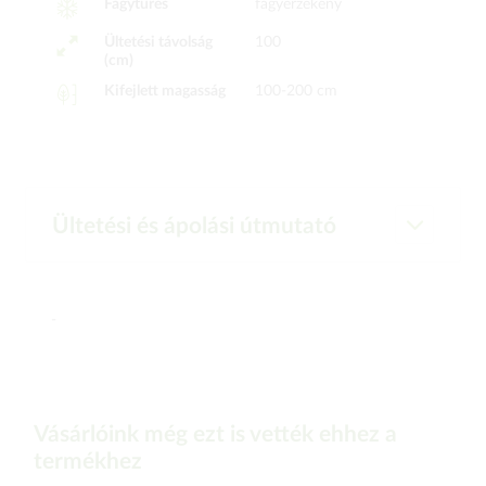
Fagytűrés
fagyérzékeny
Ültetési távolság
100
(cm)
Kifejlett magasság
100-200 cm
Ültetési és ápolási útmutató
-
Vásárlóink még ezt is vették ehhez a
termékhez