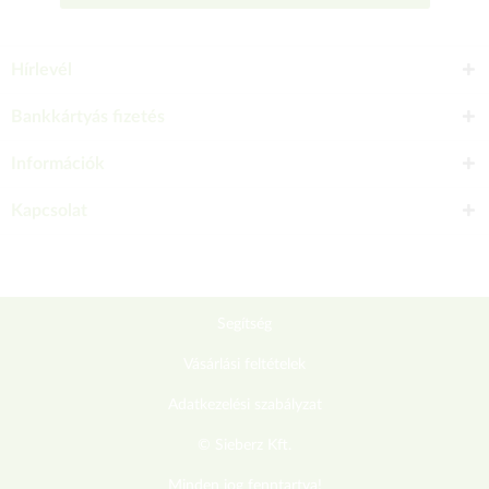
Hírlevél
Bankkártyás fizetés
Információk
Kapcsolat
Segítség
Vásárlási feltételek
Adatkezelési szabályzat
© Sieberz Kft.
Minden jog fenntartva!