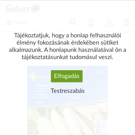
Menü
Tájékoztatjuk, hogy a honlap felhasználói
Vissza
|
Vetőmag-burgonya-gomba
Vetőmagok
élmény fokozásának érdekében sütiket
alkalmazunk. A honlapunk használatával ön a
Zöldség vetőmag
tájékoztatásunkat tudomásul veszi.
Elfogadás
Testreszabás