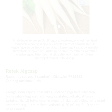
A növények természetüknél fogva változékonyak mivel nem ipari
termékek, a biológiai egyedek között eltérések vannak. Kérjük
vegye figyelembe, hogy a bemutatott képek egy kiragadott egyedet
ábrázolnak példaképpen. Alakban, színben, méretben,kinézetben
minden egyed bizonyos mértékig eltér egymástól. A növény
minőségét ez nem befolyásolja.
Retek Jégcsap
Raphanus sativus 'Eiszapfen' -
Cikkszám 9915452
Csomag tartalma: 1 db
Zsenge, nem cspős, hosszúkás, hófehér, régi fajta. Nyersen,
önmagában fogyasztható, vagy salátához adható. A tasak
tartalma kb. 10 folyóméterre elegendő. Szabadföldbe, márciustól
szeptemberig, 1 cm mélyen vethető. 6-20 oC-on, 5-10 napon
belül csírázik.