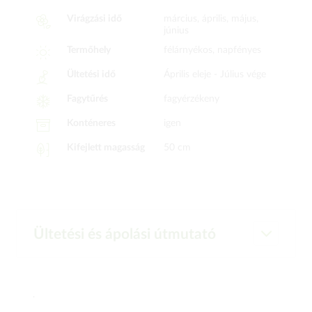
Virágzási idő
március, április, május,
június
Termőhely
félárnyékos, napfényes
Ültetési idő
Április eleje -
Július vége
Fagytűrés
fagyérzékeny
Konténeres
igen
Kifejlett magasság
50 cm
Ültetési és ápolási útmutató
.