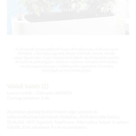
A növények természetüknél fogva változékonyak mivel nem ipari
termékek, a biológiai egyedek között eltérések vannak. Kérjük
vegye figyelembe, hogy a bemutatott képek egy kiragadott egyedet
ábrázolnak példaképpen. Alakban, színben, méretben,kinézetben
minden egyed bizonyos mértékig eltér egymástól. A növény
minőségét ez nem befolyásolja.
Valódi babér (2)
Laurus nobilis -
Cikkszám 6665824
Csomag tartalma: 2 db
Aromában gazdag levelei frissen vagy szárazon is
felhasználhatóak különböző ételekhez. Antibakteriális hatású.
Örökzöld.-10 C fagytűrő. Napfényes, félárnyékos helyen is szépen
fejlődik. Erős növények 9 cm-es cserépben.