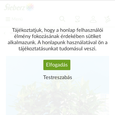
Menü
Tájékoztatjuk, hogy a honlap felhasználói
Vissza
|
Gyümölcstermők és haszonnövények
élmény fokozásának érdekében sütiket
alkalmazunk. A honlapunk használatával ön a
Fűszer és gyógynövények
tájékoztatásunkat tudomásul veszi.
Elfogadás
Testreszabás