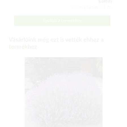
8490 Ft
Csomag tartalma: 1 db
Tovább a termékhez
Vásárlóink még ezt is vették ehhez a
termékhez