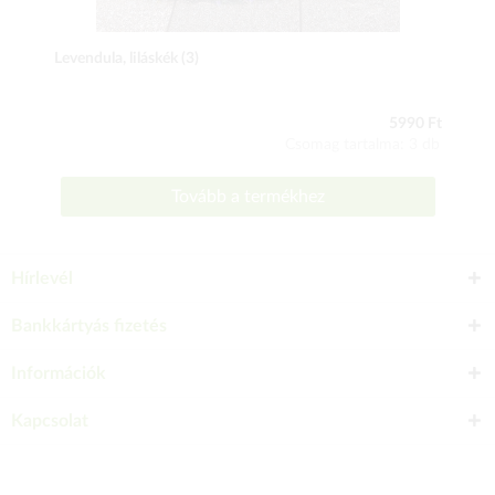
Levendula, liláskék (3)
5990 Ft
Csomag tartalma: 3 db
Tovább a termékhez
Hírlevél
Bankkártyás fizetés
Információk
Kapcsolat