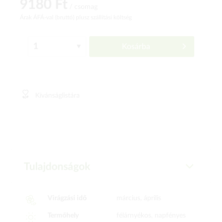
9180 Ft
/ csomag
Árak ÁFÁ-val (bruttó)
plusz szállítási költség
Kosárba
Kívánságlistára
Tulajdonságok
Virágzási idő
március, április
Termőhely
félárnyékos, napfényes