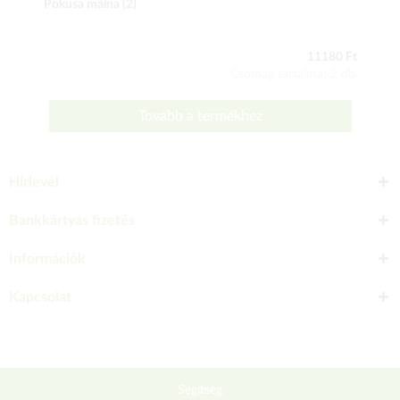
Pokusa málna (2)
11180 Ft
Csomag tartalma: 2 db
Tovább a termékhez
Hírlevél
Bankkártyás fizetés
Információk
Kapcsolat
Segítség