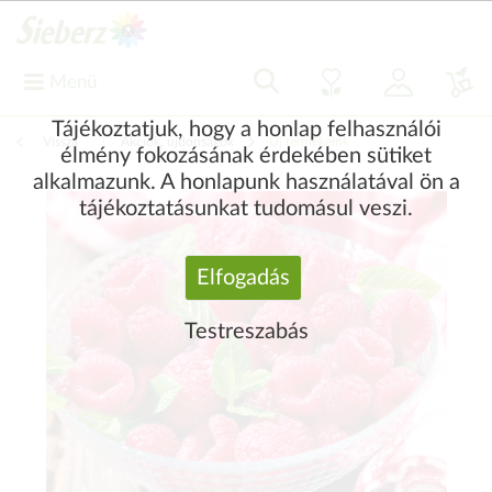
Menü
Tájékoztatjuk, hogy a honlap felhasználói
Vissza
|
Akciók, újdonságok
Új termékeink
élmény fokozásának érdekében sütiket
alkalmazunk. A honlapunk használatával ön a
tájékoztatásunkat tudomásul veszi.
Elfogadás
Testreszabás