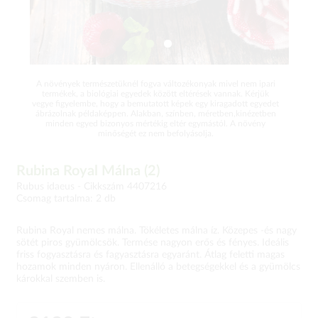
A növények természetüknél fogva változékonyak mivel nem ipari
termékek, a biológiai egyedek között eltérések vannak. Kérjük
vegye figyelembe, hogy a bemutatott képek egy kiragadott egyedet
ábrázolnak példaképpen. Alakban, színben, méretben,kinézetben
minden egyed bizonyos mértékig eltér egymástól. A növény
minőségét ez nem befolyásolja.
Rubina Royal Málna (2)
Rubus idaeus -
Cikkszám 4407216
Csomag tartalma: 2 db
Rubina Royal nemes málna. Tökéletes málna íz. Közepes -és nagy
sötét piros gyümölcsök. Termése nagyon erős és fényes. Ideális
friss fogyasztásra és fagyasztásra egyaránt. Átlag feletti magas
hozamok minden nyáron. Ellenálló a betegségekkel és a gyümölcs
károkkal szemben is.