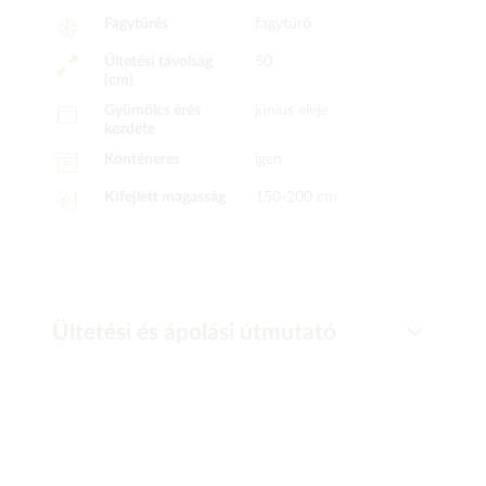
Fagytűrés
fagytűrő
Ültetési távolság
50
(cm)
Gyümölcs érés
június eleje
kezdete
Konténeres
igen
Kifejlett magasság
150-200 cm
Ültetési és ápolási útmutató