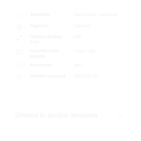
Termőhely
félárnyékos, napfényes
Fagytűrés
fagytűrő
Ültetési távolság
100
(cm)
Gyümölcs érés
május vége
kezdete
Konténeres
igen
Kifejlett magasság
100-150 cm
Ültetési és ápolási útmutató