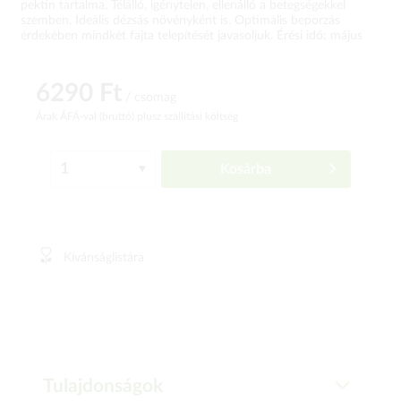
pektin tartalma. Télálló, igénytelen, ellenálló a betegségekkel
szemben. Ideális dézsás növényként is. Optimális beporzás
érdekében mindkét fajta telepítését javasoljuk. Érési idő: május
6290 Ft
/ csomag
Árak ÁFÁ-val (bruttó)
plusz szállítási költség
Kosárba
Kívánságlistára
Tulajdonságok