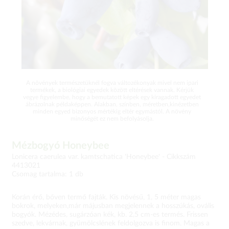
A növények természetüknél fogva változékonyak mivel nem ipari
termékek, a biológiai egyedek között eltérések vannak. Kérjük
vegye figyelembe, hogy a bemutatott képek egy kiragadott egyedet
ábrázolnak példaképpen. Alakban, színben, méretben,kinézetben
minden egyed bizonyos mértékig eltér egymástól. A növény
minőségét ez nem befolyásolja.
Mézbogyó Honeybee
Lonicera caerulea var. kamtschatica 'Honeybee' -
Cikkszám
4413021
Csomag tartalma: 1 db
Korán érő, bőven termő fajták. Kis növésű, 1, 5 méter magas
bokrok, melyeken,már májusban megjelennek a hosszúkás, ovális
bogyók. Mézédes, sugárzóan kék, kb. 2,5 cm-es termés. Frissen
szedve, lekvárnak, gyümölcslének feldolgozva is finom. Magas a