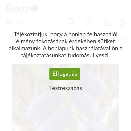
Menü
Tájékoztatjuk, hogy a honlap felhasználói
Vissza
|
Gyümölcstermők és haszonnövények
Bogyós gyümölcsök
élmény fokozásának érdekében sütiket
alkalmazunk. A honlapunk használatával ön a
Egyéb bogyósok
tájékoztatásunkat tudomásul veszi.
Elfogadás
Testreszabás