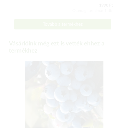
1990 Ft
Csomag tartalma: 1 db
Tovább a termékhez
Vásárlóink még ezt is vették ehhez a
termékhez