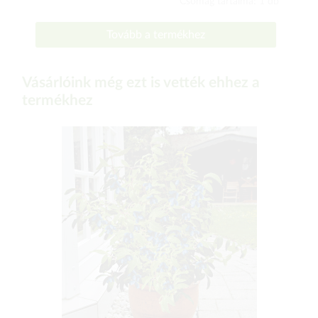
Csomag tartalma: 1 db
Tovább a termékhez
Vásárlóink még ezt is vették ehhez a
termékhez