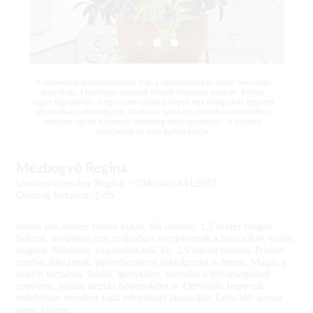
A növények természetüknél fogva változékonyak mivel nem ipari
termékek, a biológiai egyedek között eltérések vannak. Kérjük
vegye figyelembe, hogy a bemutatott képek egy kiragadott egyedet
ábrázolnak példaképpen. Alakban, színben, méretben,kinézetben
minden egyed bizonyos mértékig eltér egymástól. A növény
minőségét ez nem befolyásolja.
Mézbogyó Regina
Lonicera caerulea 'Regina' -
Cikkszám 4412503
Csomag tartalma: 1 db
Korán érő, bőven termő fajták. Kis növésű, 1,5 méter magas
bokrok, melyeken,már májusban megjelennek a hosszúkás, ovális
bogyók. Mézédes, sugárzóan kék, kb. 2,5 cm-es termés. Frissen
szedve, lekvárnak, gyümölcslének feldolgozva is finom. Magas a
pektin tartalma. Télálló, igénytelen, ellenálló a betegségekkel
szemben. Ideális dézsás növényként is. Optimális beporzás
érdekében mindkét fajta telepítését javasoljuk. Érési idő: június
vége, közepe.