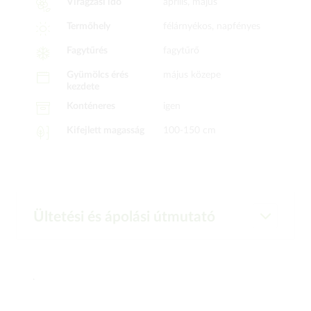
Virágzási idő
április, május
Termőhely
félárnyékos, napfényes
Fagytűrés
fagytűrő
Gyümölcs érés
május közepe
kezdete
Konténeres
igen
Kifejlett magasság
100-150 cm
Ültetési és ápolási útmutató
.