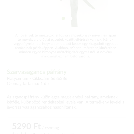
A növények természetüknél fogva változékonyak mivel nem ipari
termékek, a biológiai egyedek között eltérések vannak. Kérjük
vegye figyelembe, hogy a bemutatott képek egy kiragadott egyedet
ábrázolnak példaképpen. Alakban, színben, méretben,kinézetben
minden egyed bizonyos mértékig eltér egymástól. A növény
minőségét ez nem befolyásolja.
Szarvasagancs páfrány
Platycerium -
Cikkszám 6686286
Csomag tartalma: 1 db
Az agancspáfrány különleges megjelenésű páfrány, amelynek
kétféle, különböző rendeltetésű levele van. A termékeny levelei a
jávorszarvas agancsához hasonlítanak.
5290 Ft
/ csomag