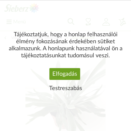
Menü
Tájékoztatjuk, hogy a honlap felhasználói
Vissza
|
Akciók, újdonságok
Ajándékötletek
élmény fokozásának érdekében sütiket
alkalmazunk. A honlapunk használatával ön a
tájékoztatásunkat tudomásul veszi.
Elfogadás
Testreszabás