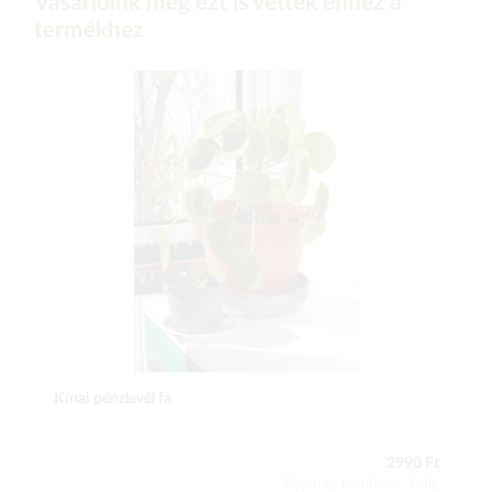
Vásárlóink még ezt is vették ehhez a
termékhez
Kínai pénzlevél fa
2990 Ft
Csomag tartalma: 1 db