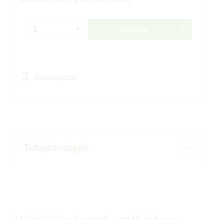
Árak ÁFÁ-val (bruttó)
plusz szállítási költség
Kosárba
Kívánságlistára
Tulajdonságok