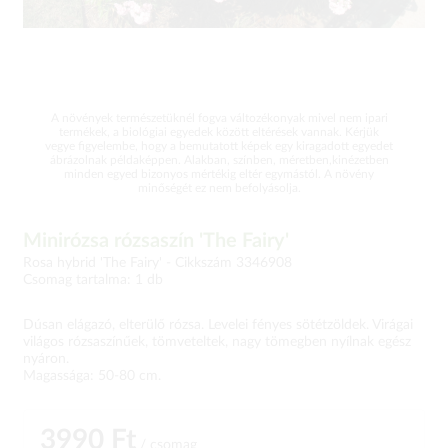
A növények természetüknél fogva változékonyak mivel nem ipari
termékek, a biológiai egyedek között eltérések vannak. Kérjük
vegye figyelembe, hogy a bemutatott képek egy kiragadott egyedet
ábrázolnak példaképpen. Alakban, színben, méretben,kinézetben
minden egyed bizonyos mértékig eltér egymástól. A növény
minőségét ez nem befolyásolja.
Minirózsa rózsaszín 'The Fairy'
Rosa hybrid 'The Fairy' -
Cikkszám 3346908
Csomag tartalma: 1 db
Dúsan elágazó, elterülő rózsa. Levelei fényes sötétzöldek. Virágai
világos rózsaszínűek, tömveteltek, nagy tömegben nyílnak egész
nyáron.
Magassága: 50-80 cm.
3990 Ft
/ csomag