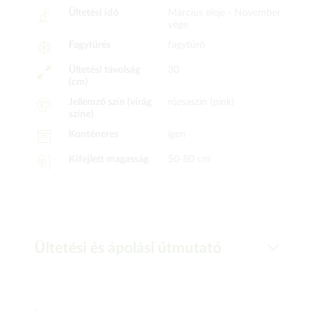
Ültetési idő
Március eleje -
November
vége
Fagytűrés
fagytűrő
Ültetési távolság
30
(cm)
Jellemző szín (virág
rózsaszín (pink)
színe)
Konténeres
igen
Kifejlett magasság
50-80 cm
Ültetési és ápolási útmutató
-