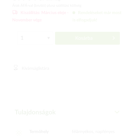
Árak ÁFÁ-val (bruttó)
plusz szállítási költség
Kiszállítás:
Március eleje -
Rendeléseket már most
November vége
is elfogadjuk!
Kosárba
Kívánságlistára
Tulajdonságok
Termőhely
félárnyékos, napfényes