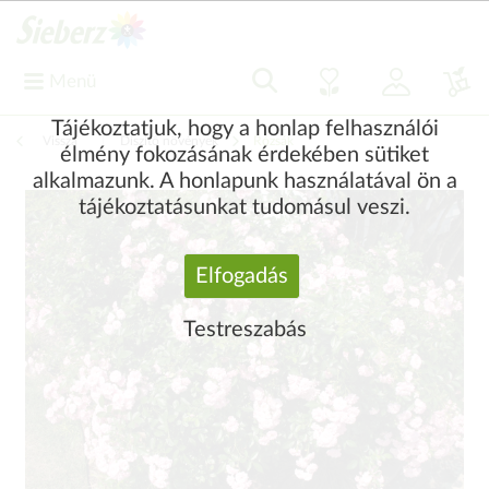
Menü
Tájékoztatjuk, hogy a honlap felhasználói
Vissza
|
Díszítő növények
Rózsák
élmény fokozásának érdekében sütiket
alkalmazunk. A honlapunk használatával ön a
tájékoztatásunkat tudomásul veszi.
Elfogadás
Testreszabás