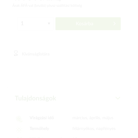
Árak ÁFÁ-val (bruttó)
plusz szállítási költség
Kosárba
Kívánságlistára
Tulajdonságok
Virágzási idő
március, április, május
Termőhely
félárnyékos, napfényes