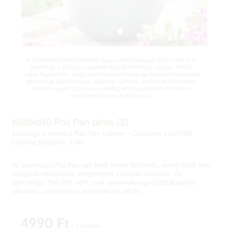
A növények természetüknél fogva változékonyak mivel nem ipari
termékek, a biológiai egyedek között eltérések vannak. Kérjük
vegye figyelembe, hogy a bemutatott képek egy kiragadott egyedet
ábrázolnak példaképpen. Alakban, színben, méretben,kinézetben
minden egyed bizonyos mértékig eltér egymástól. A növény
minőségét ez nem befolyásolja.
Kőtörőfű Pixi Pan piros (3)
Saxifraga x arendsii Paxi Pan rubrum -
Cikkszám 1105388
Csomag tartalma: 3 db
Az ezervirágú Pixi Pan egy kerti moha kőtörőfű, amely több ezer
virágával varázslatos virágtengert varázsol tavasszal. Az
ezervirágzó Pixi Pan nem csak ágyásnak vagy talajtakarónak
alkalmas, cserépben is gyönyörűen néz ki.
4990 Ft
/ csomag