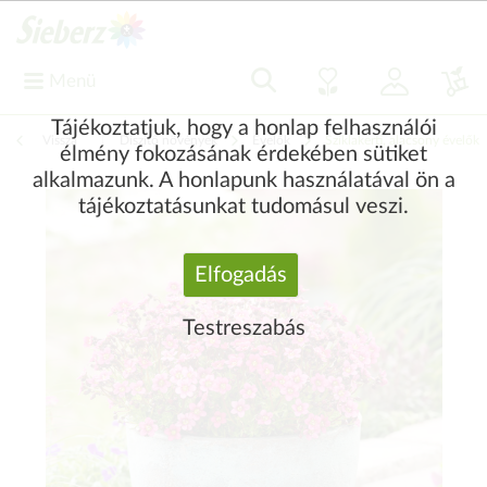
Menü
Tájékoztatjuk, hogy a honlap felhasználói
Vissza
|
Díszítő növények
Évelők
Sziklakerti, alacsony évelők
élmény fokozásának érdekében sütiket
alkalmazunk. A honlapunk használatával ön a
tájékoztatásunkat tudomásul veszi.
Elfogadás
Testreszabás