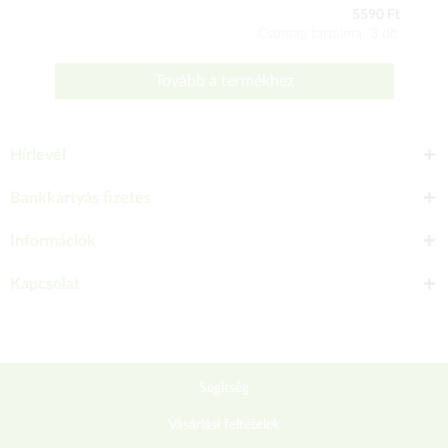
5590 Ft
Csomag tartalma: 3 db
Tovább a termékhez
Hírlevél
Bankkártyás fizetés
Információk
Kapcsolat
Segítség
Vásárlási feltételek