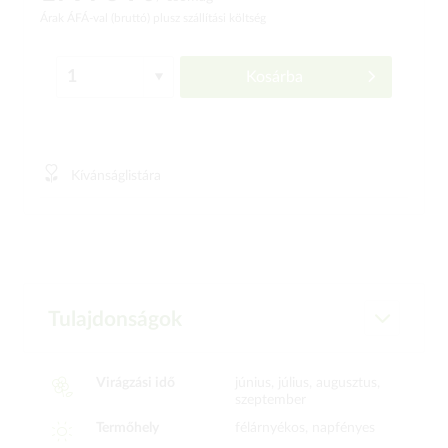
Árak ÁFÁ-val (bruttó)
plusz szállítási költség
Kosárba
Kívánságlistára
Tulajdonságok
Virágzási idő
június, július, augusztus,
szeptember
Termőhely
félárnyékos, napfényes