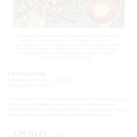
A növények természetüknél fogva változékonyak mivel nem ipari
termékek, a biológiai egyedek között eltérések vannak. Kérjük
vegye figyelembe, hogy a bemutatott képek egy kiragadott egyedet
ábrázolnak példaképpen. Alakban, színben, méretben,kinézetben
minden egyed bizonyos mértékig eltér egymástól. A növény
minőségét ez nem befolyásolja.
9 kristályvirág
Delosperma -
Cikkszám 1133703
Csomag tartalma: 9 db
1 csomagban 3 színű kristályvirág (rózsaszín, piros, narancssárga).
Jól viseli a szárazságot, forróságot és a rosszabb minőségű
talajokat. Kerüljük a túlöntözést, különösen a pangóvizet! Nincs
szüksége metszésre és általában növényvédelemre sem.
17970 Ft
/ csomag