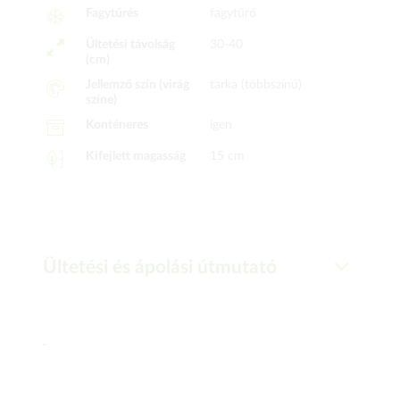
Fagytűrés
fagytűrő
Ültetési távolság
30-40
(cm)
Jellemző szín (virág
tarka (többszínű)
színe)
Konténeres
igen
Kifejlett magasság
15 cm
Ültetési és ápolási útmutató
-