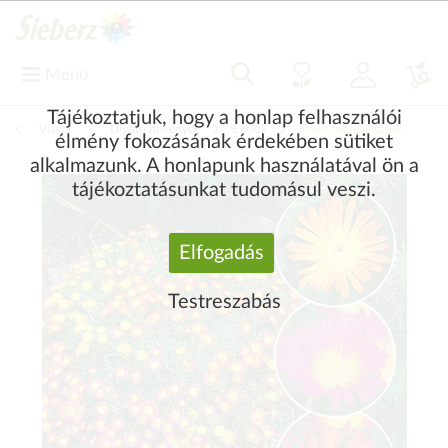
Menü
Tájékoztatjuk, hogy a honlap felhasználói
Vissza
|
Díszítő növények
Évelők
Évelő összeállítások
élmény fokozásának érdekében sütiket
alkalmazunk. A honlapunk használatával ön a
tájékoztatásunkat tudomásul veszi.
Elfogadás
Testreszabás