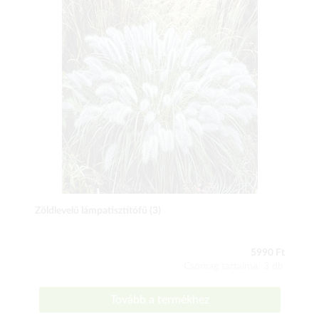
Zöldlevelű lámpatisztítófű (3)
5990 Ft
Csomag tartalma: 3 db
Tovább a termékhez