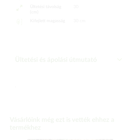
Ültetési távolság
30
(cm)
Kifejlett magasság
30 cm
Ültetési és ápolási útmutató
-
Vásárlóink még ezt is vették ehhez a
termékhez