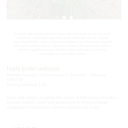
A növények természetüknél fogva változékonyak mivel nem ipari
termékek, a biológiai egyedek között eltérések vannak. Kérjük
vegye figyelembe, hogy a bemutatott képek egy kiragadott egyedet
ábrázolnak példaképpen. Alakban, színben, méretben,kinézetben
minden egyed bizonyos mértékig eltér egymástól. A növény
minőségét ez nem befolyásolja.
Hajfű (erdei sédbúza)
Avenella flexuosa ( Deschampsia f.) 'AmiLime' -
Cikkszám
1101738
Csomag tartalma: 1 db
Élénk zöld, elegáns megjelenésű, díszfű. A félárnyékos-árnyékos
helyeket kedveli. Lazán ívelt levélzetével és finoman lebegő
virágzataival csoportosan ültetve különösen jól mutat.