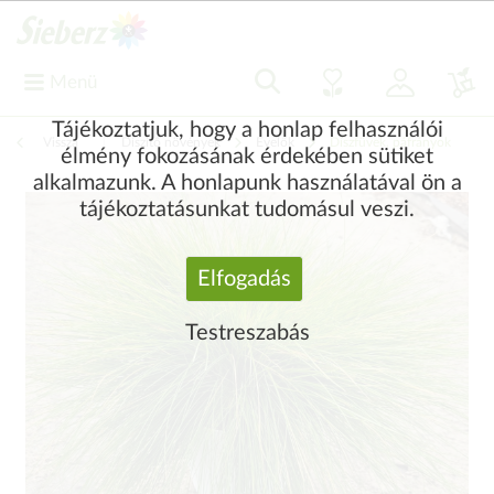
Menü
Tájékoztatjuk, hogy a honlap felhasználói
Vissza
|
Díszítő növények
Évelők
Díszfüvek, páfrányok
élmény fokozásának érdekében sütiket
alkalmazunk. A honlapunk használatával ön a
tájékoztatásunkat tudomásul veszi.
Elfogadás
Testreszabás