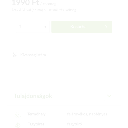
1990 Ft
/ csomag
Árak ÁFÁ-val (bruttó)
plusz szállítási költség
Kosárba
Kívánságlistára
Tulajdonságok
Termőhely
félárnyékos, napfényes
Fagytűrés
fagytűrő