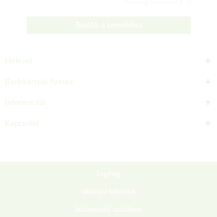
Csomag tartalma: 1 db
Tovább a termékhez
Hírlevél
Bankkártyás fizetés
Információk
Kapcsolat
Segítség
Vásárlási feltételek
Adatkezelési szabályzat