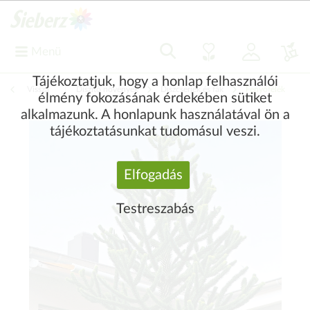
Menü
Tájékoztatjuk, hogy a honlap felhasználói
Vissza
|
Díszítő növények
Díszcserjék és fák
Fenyőfélék
élmény fokozásának érdekében sütiket
alkalmazunk. A honlapunk használatával ön a
tájékoztatásunkat tudomásul veszi.
Elfogadás
Testreszabás