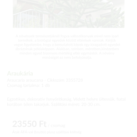
A növények természetüknél fogva változékonyak mivel nem ipari
termékek, a biológiai egyedek között eltérések vannak. Kérjük
vegye figyelembe, hogy a bemutatott képek egy kiragadott egyedet
ábrázolnak példaképpen. Alakban, színben, méretben,kinézetben
minden egyed bizonyos mértékig eltér egymástól. A növény
minőségét ez nem befolyásolja.
Araukária
Araucaria araucana -
Cikkszám 3355728
Csomag tartalma: 1 db
Egzotikus, dekoratív fenyőritkaság. Védett helyre ültessük, fiatal
korában télen takarjuk. Szállítási méret: 20-30 cm.
23550 Ft
/ csomag
Árak ÁFÁ-val (bruttó)
plusz szállítási költség