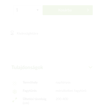
Kosárba
Kívánságlistára
Tulajdonságok
Termőhely
napfényes
Fagytűrés
mérsékelten fagytűrő
Ültetési távolság
200-400
(cm)