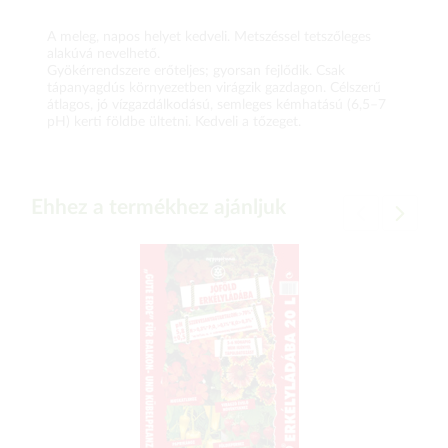
A meleg, napos helyet kedveli. Metszéssel tetszőleges
alakúvá nevelhető.
Gyökérrendszere erőteljes; gyorsan fejlődik. Csak
tápanyagdús környezetben virágzik gazdagon. Célszerű
átlagos, jó vízgazdálkodású, semleges kémhatású (6,5–7
pH) kerti földbe ültetni. Kedveli a tőzeget.
Ehhez a termékhez ajánljuk