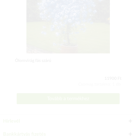
Ólomvirág fás szárú
11900 Ft
Csomag tartalma: 1 db
Tovább a termékhez
Hírlevél
Bankkártyás fizetés