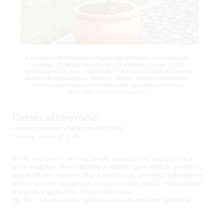
A növények természetüknél fogva változékonyak mivel nem ipari
termékek, a biológiai egyedek között eltérések vannak. Kérjük
vegye figyelembe, hogy a bemutatott képek egy kiragadott egyedet
ábrázolnak példaképpen. Alakban, színben, méretben,kinézetben
minden egyed bizonyos mértékig eltér egymástól. A növény
minőségét ez nem befolyásolja.
Törzses sétányrózsa
Lantana camara -
Cikkszám 6620141
Csomag tartalma: 1 db
Ideális konténeres növény, amely tavasztól ősz végéig ontja a
tarka virágokat. Nyílás közben a virágok színe változik. Levelei és
virágai átható, citromos illatot árasztanak, amelyet a pillangók és
méhek szívesen látogatnak. A napos helyet szereti, rendszeresen
öntözzük. Fagymentes helyen teleltessük.
Kb. 50 – 60 cm magas, többéves erős növényeket szállítunk.