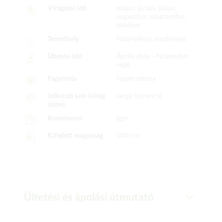
Virágzási idő
május, június, július,
augusztus, szeptember,
október
Termőhely
félárnyékos, napfényes
Ültetési idő
Április eleje -
November
vége
Fagytűrés
fagyérzékeny
Jellemző szín (virág
sárga (narancs)
színe)
Konténeres
igen
Kifejlett magasság
100 cm
Ültetési és ápolási útmutató