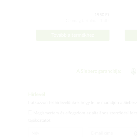
1950 Ft
Csomag tartalma: 1 db
Tovább a termékhez
A Sieberz garanciája:
Hírlevél
Iratkozzon fel hírlevelünkre, hogy le ne maradjon a Sieberz 
Megismertem és elfogadom az
általános szerződési felt
tájékoztatót