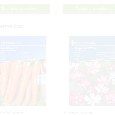
Tovább a termékhez
Tovább a termékhez
 termékhez
épa Vörös óriás
Pillangóvirág mag