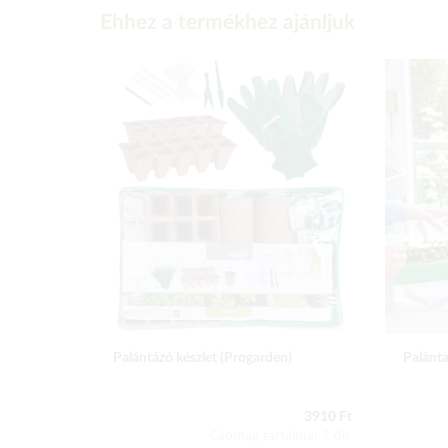
Ehhez a termékhez ajánljuk
Palántázó készlet (Progarden)
Palánta
3910 Ft
Csomag tartalma: 1 db