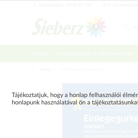
Ügyfélszolgálat: +36 28 515 700
E-mail: sieberz@si
Főoldal
Gyümölcstermők és haszonnövények
Vissza
|
Vetőmag-burgonya-gomba
Tájékoztatjuk, hogy a honlap felhasználói élm
honlapunk használatával ön a tájékoztatásunka