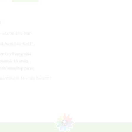
t
:
+36 28 515 700
*
:
sieberz@sieberz.hu
nk nyitvatartása:
kon 8-16 óráig,
és Vasárnap zárva.
 péntekig 8-16 óráig hívható!