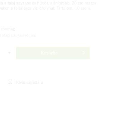
a a talaj agyagos és hűvös, ajánlott kb. 20 cm magas
eken a felesleges víz lefolyhat. Tartalom: 10 szem.
 csomag
ó)
plusz szállítási költség
Kosárba
Kívánságlistára