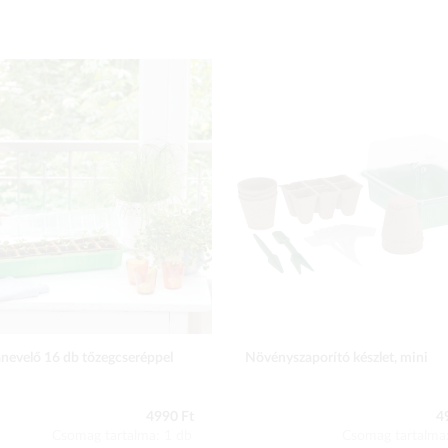
nevelő 16 db tőzegcseréppel
Növényszaporító készlet, mini
4990 Ft
4
Csomag tartalma: 1 db
Csomag tartalma