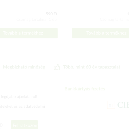
590 Ft
1
Csomag tartalma: 1 db
Csomag tartalma
Tovább a termékhez
Tovább a termékhez
Megbizható minőség
Több, mint 60 év tapasztalat
Bankkártyás fizetés
legújabb ajánlatairól!
ételeket
és az
adatvédelmi
Feliratkozom