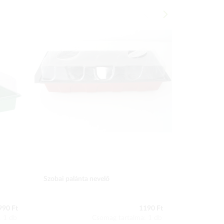
Szobai palánta nevelő
Palántanev
ablakpárká
990 Ft
1190 Ft
: 1 db
Csomag tartalma: 1 db