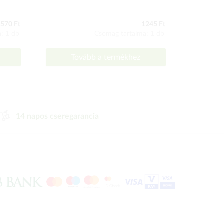
570 Ft
1245 Ft
: 1 db
Csomag tartalma: 1 db
Tovább a termékhez
To
14 napos cseregarancia