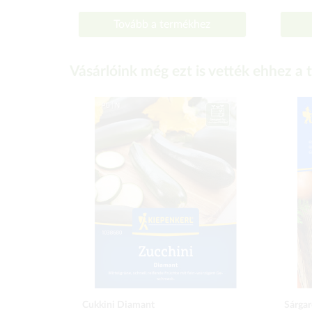
Tovább a termékhez
Vásárlóink még ezt is vették ehhez a
Cukkini Diamant
Sárgar