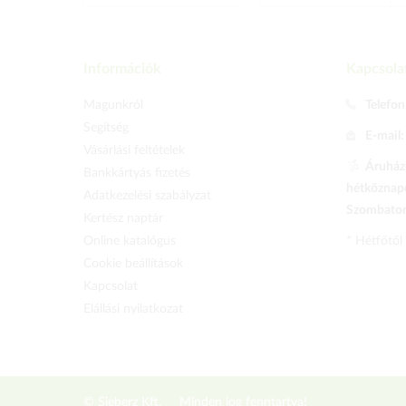
Információk
Kapcsola
Magunkról
Telefon
Segítség
E-mail
Vásárlási feltételek
Áruházu
Bankkártyás fizetés
hétköznapo
Adatkezelési szabályzat
Szombaton 
Kertész naptár
Online katalógus
* Hétfőtől
Cookie beállítások
Kapcsolat
Elállási nyilatkozat
© Sieberz Kft.
Minden jog fenntartva!