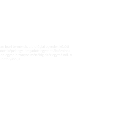
m ipari termékek, a biológiai egyedek között
atott képek egy kiragadott egyedet ábrázolnak
en egyed bizonyos mértékig eltér egymástól. A
befolyásolja.