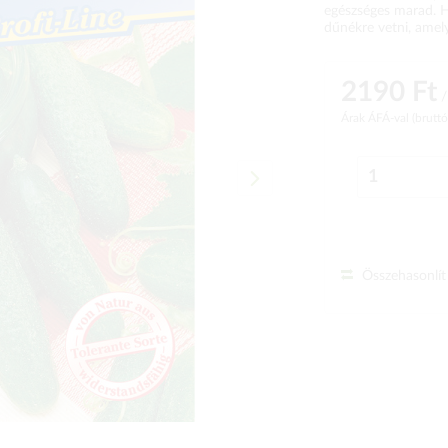
egészséges marad. H
dűnékre vetni, amely
2190 Ft
/
Árak ÁFÁ-val (brutt
Összehasonlít