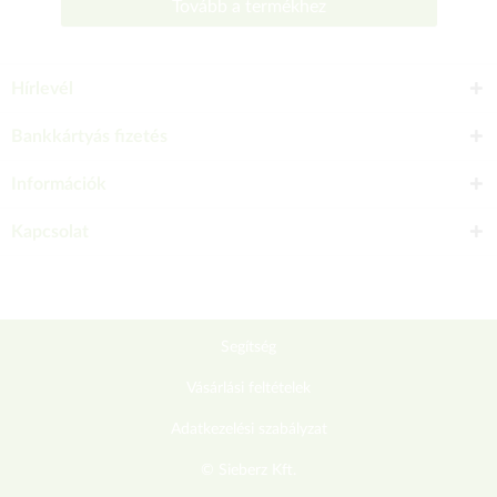
Tovább a termékhez
Hírlevél
Bankkártyás fizetés
Információk
Kapcsolat
Segítség
Vásárlási feltételek
Adatkezelési szabályzat
© Sieberz Kft.