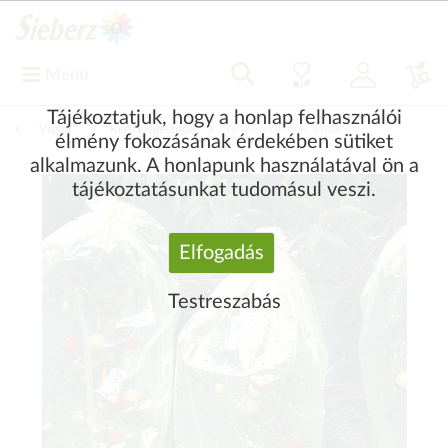
Menü
Tájékoztatjuk, hogy a honlap felhasználói
Vissza
|
Kerti kiegészítők
Növénytakarók, fóliák
élmény fokozásának érdekében sütiket
alkalmazunk. A honlapunk használatával ön a
tájékoztatásunkat tudomásul veszi.
Elfogadás
Testreszabás