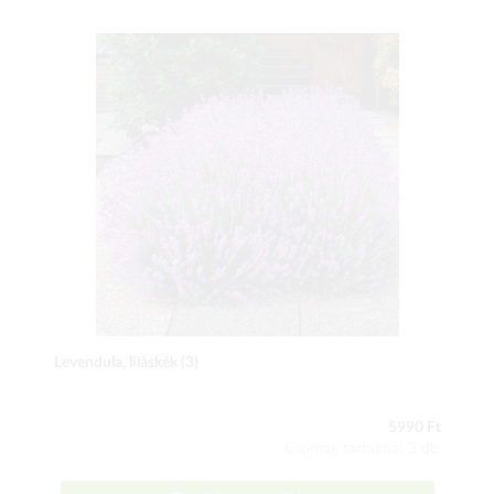
Levendula, liláskék (3)
5990 Ft
Csomag tartalma: 3 db