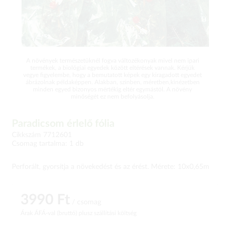
A növények természetüknél fogva változékonyak mivel nem ipari
termékek, a biológiai egyedek között eltérések vannak. Kérjük
vegye figyelembe, hogy a bemutatott képek egy kiragadott egyedet
ábrázolnak példaképpen. Alakban, színben, méretben,kinézetben
minden egyed bizonyos mértékig eltér egymástól. A növény
minőségét ez nem befolyásolja.
Paradicsom érlelő fólia
Cikkszám 7712601
Csomag tartalma: 1 db
Perforált, gyorsítja a növekedést és az érést. Mérete: 10x0,65m
3990 Ft
/ csomag
Árak ÁFÁ-val (bruttó)
plusz szállítási költség