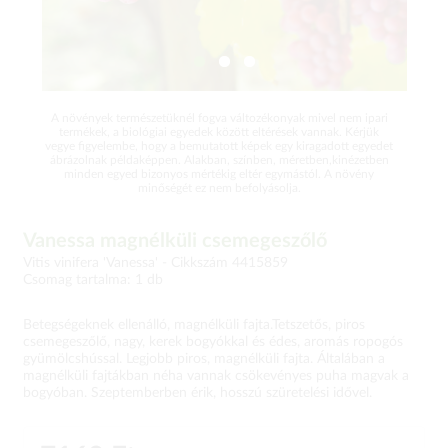
A növények természetüknél fogva változékonyak mivel nem ipari
termékek, a biológiai egyedek között eltérések vannak. Kérjük
vegye figyelembe, hogy a bemutatott képek egy kiragadott egyedet
ábrázolnak példaképpen. Alakban, színben, méretben,kinézetben
minden egyed bizonyos mértékig eltér egymástól. A növény
minőségét ez nem befolyásolja.
Vanessa magnélküli csemegeszőlő
Vitis vinifera 'Vanessa' -
Cikkszám 4415859
Csomag tartalma: 1 db
Betegségeknek ellenálló, magnélküli fajta.Tetszetős, piros
csemegeszőlő, nagy, kerek bogyókkal és édes, aromás ropogós
gyümölcshússal. Legjobb piros, magnélküli fajta. Általában a
magnélküli fajtákban néha vannak csökevényes puha magvak a
bogyóban. Szeptemberben érik, hosszú szüretelési idővel.