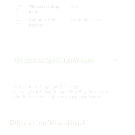
Ültetési távolság
100
(cm)
Gyümölcs érés
szeptember eleje
kezdete
Ültetési és ápolási útmutató
Hosszúmetszést igényel.(9-15 rügy)
Igen nagy (fürt átlagtömege 500-800 g), közepesen
tömött, kocsánya zöld, hosszú, gyengén fásodó.
Ehhez a termékhez ajánljuk