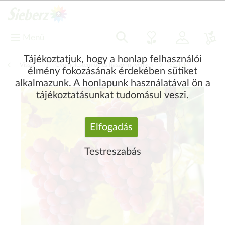
Menü
Tájékoztatjuk, hogy a honlap felhasználói
Vissza
|
Gyümölcstermők és haszonnövények
Szőlők
élmény fokozásának érdekében sütiket
alkalmazunk. A honlapunk használatával ön a
tájékoztatásunkat tudomásul veszi.
Elfogadás
Testreszabás