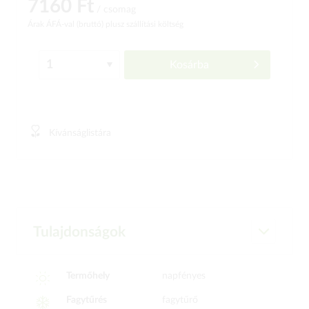
7160 Ft
/ csomag
Árak ÁFÁ-val (bruttó)
plusz szállítási költség
Kosárba
Kívánságlistára
Tulajdonságok
Termőhely
napfényes
Fagytűrés
fagytűrő