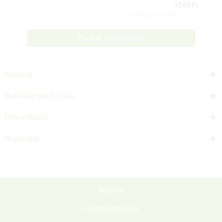
7160 Ft
Csomag tartalma: 1 db
Tovább a termékhez
Hírlevél
Bankkártyás fizetés
Információk
Kapcsolat
Segítség
Vásárlási feltételek