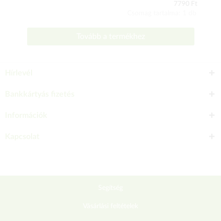
7790 Ft
Csomag tartalma: 1 db
Tovább a termékhez
Hírlevél
Bankkártyás fizetés
Információk
Kapcsolat
Segítség
Vásárlási feltételek