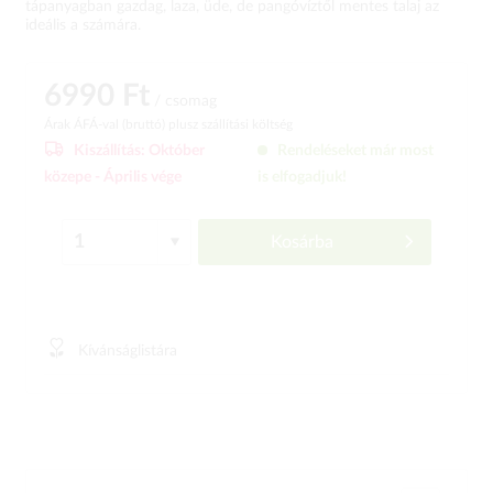
tápanyagban gazdag, laza, üde, de pangóvíztől mentes talaj az
ideális a számára.
6990 Ft
/ csomag
Árak ÁFÁ-val (bruttó)
plusz szállítási költség
Kiszállítás:
Október
Rendeléseket már most
közepe -
Április vége
is elfogadjuk!
Kosárba
Kívánságlistára