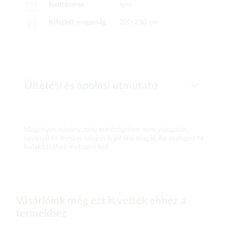
Konténeres
igen
Kifejlett magasság
200-250 cm
Ültetési és ápolási útmutató
Vízigényes növény, talaj minőségében nem válogatós,
savanyú és meszes talajon is jól érzi magát. Az oszlopos fa
kialakításához metszeni kell.
Vásárlóink még ezt is vették ehhez a
termékhez