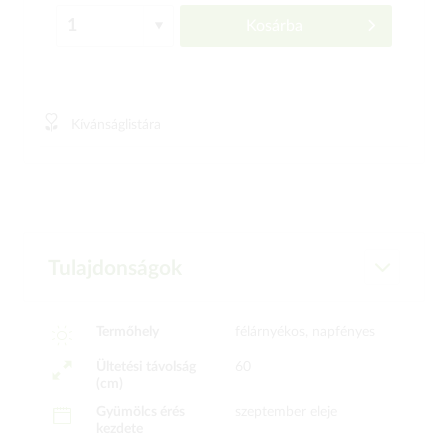
Kosárba
Kívánságlistára
Tulajdonságok
Termőhely
félárnyékos, napfényes
Ültetési távolság
60
(cm)
Gyümölcs érés
szeptember eleje
kezdete