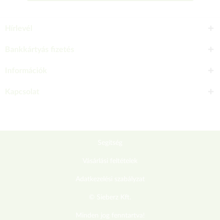
Hírlevél
Bankkártyás fizetés
Információk
Kapcsolat
Segítség
Vásárlási feltételek
Adatkezelési szabályzat
© Sieberz Kft.
Minden jog fenntartva!