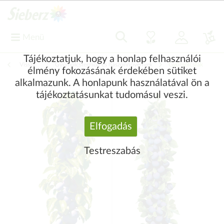
Menü
Tájékoztatjuk, hogy a honlap felhasználói
Vissza
|
Gyümölcstermők és haszonnövények
Gyümölcsfák
élmény fokozásának érdekében sütiket
alkalmazunk. A honlapunk használatával ön a
tájékoztatásunkat tudomásul veszi.
Elfogadás
Testreszabás