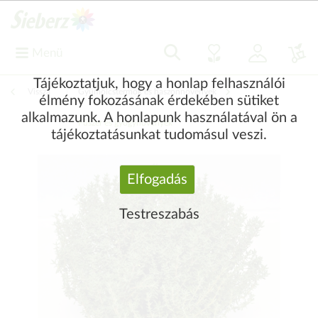
Menü
Tájékoztatjuk, hogy a honlap felhasználói
Vissza
|
Gyümölcstermők és haszonnövények
élmény fokozásának érdekében sütiket
alkalmazunk. A honlapunk használatával ön a
Fűszer és gyógynövények
tájékoztatásunkat tudomásul veszi.
Elfogadás
Testreszabás