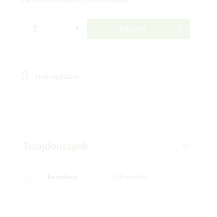
Árak ÁFÁ-val (bruttó)
plusz szállítási költség
Kosárba
Kívánságlistára
Tulajdonságok
Termőhely
félárnyékos