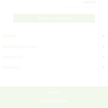
12990 Ft
Csomag tartalma: 1 db
Tovább a termékhez
Hírlevél
Bankkártyás fizetés
Információk
Kapcsolat
Segítség
Vásárlási feltételek