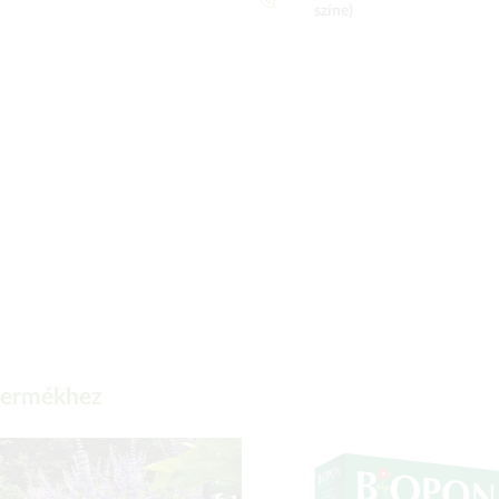
színe)
 termékhez