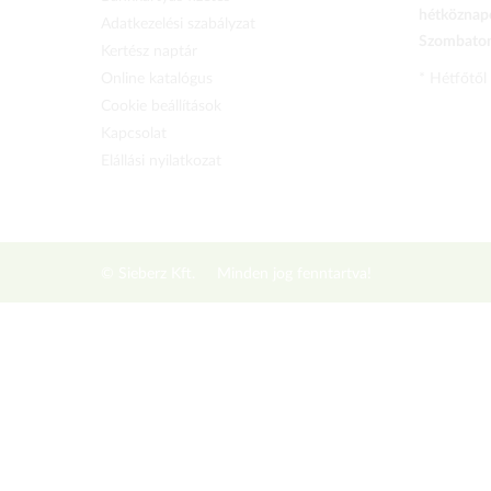
hétköznapo
Adatkezelési szabályzat
Szombaton 
Kertész naptár
Online katalógus
* Hétfőtől
Cookie beállítások
Kapcsolat
Elállási nyilatkozat
© Sieberz Kft.
Minden jog fenntartva!