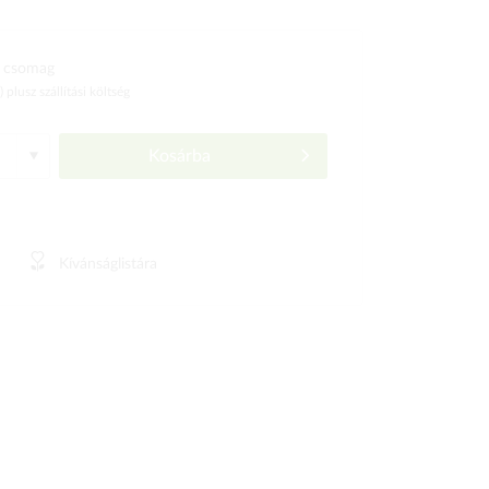
 csomag
ó)
plusz szállítási költség
Kosárba
Kívánságlistára