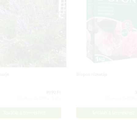
serje
Biopon rózsatáp
8990 Ft
3
Csomag tartalma: 1 db
Csomag tartalma
Tovább a termékhez
Tovább a termékhez