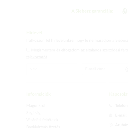
A Sieberz garanciája:
Hírlevél
Iratkozzon fel hírlevelünkre, hogy le ne maradjon a Sieberz 
Megismertem és elfogadom az
általános szerződési felt
tájékoztatót
Információk
Kapcsola
Magunkról
Telefon
Segítség
E-mail
Vásárlási feltételek
Áruházu
Bankkártyás fizetés