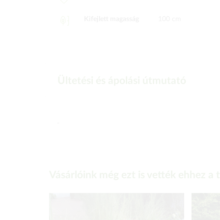
Kifejlett magasság
100 cm
Ültetési és ápolási útmutató
-
Vásárlóink még ezt is vették ehhez a