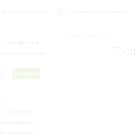
Megbizható minőség
Több, mint 60 év tapasztalat
Bankkártyás fizetés
legújabb ajánlatairól!
ételeket
és az
adatvédelmi
Feliratkozom
t
:
+36 28 515 700
*
:
sieberz@sieberz.hu
nk nyitvatartása: