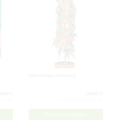
Aida oszlopos őszibarack
Kétszínű H
890 Ft
16490 Ft
: 1 db
Csomag tartalma: 1 db
Tovább a termékhez
To