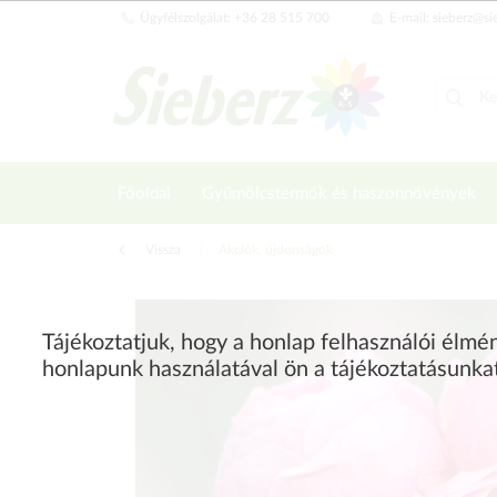
Ügyfélszolgálat: +36 28 515 700
E-mail: sieberz@si
Főoldal
Gyümölcstermők és haszonnövények
Vissza
|
Akciók, újdonságok
Tájékoztatjuk, hogy a honlap felhasználói élm
honlapunk használatával ön a tájékoztatásunka