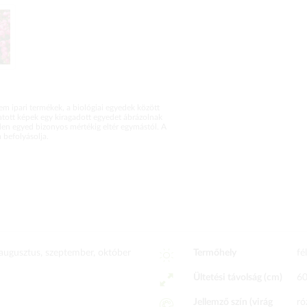
m ipari termékek, a biológiai egyedek között
atott képek egy kiragadott egyedet ábrázolnak
en egyed bizonyos mértékig eltér egymástól. A
befolyásolja.
, augusztus, szeptember, október
Termőhely
fé
Ültetési távolság (cm)
6
Jellemző szín (virág
ró