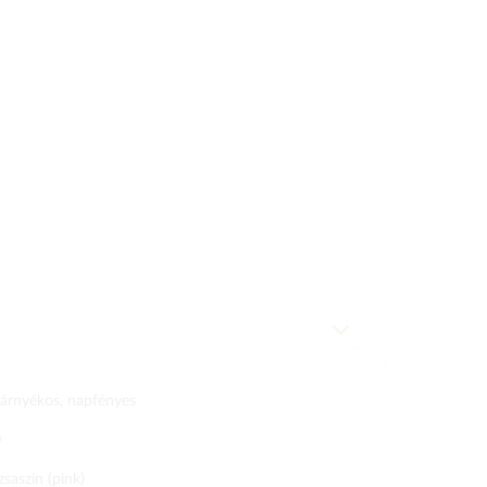
lárnyékos, napfényes
0
zsaszín (pink)