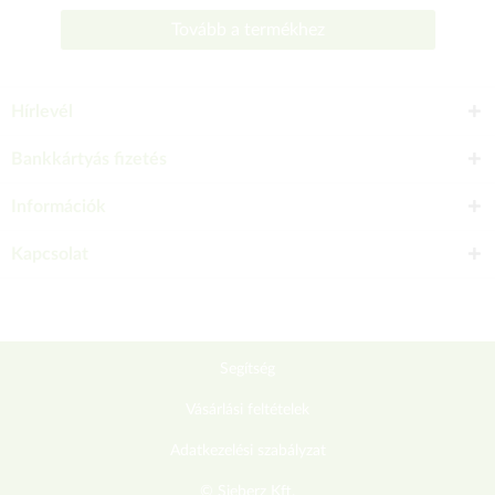
Tovább a termékhez
Hírlevél
Bankkártyás fizetés
Információk
Kapcsolat
Segítség
Vásárlási feltételek
Adatkezelési szabályzat
© Sieberz Kft.