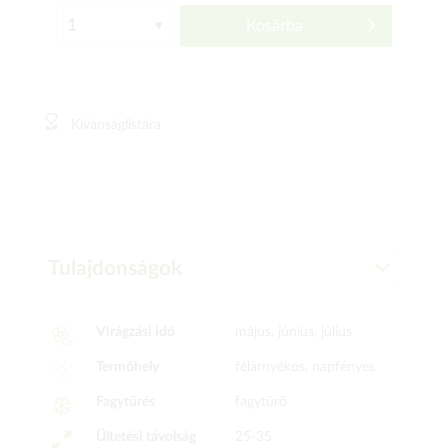
Kosárba
Kívánságlistára
Tulajdonságok
Virágzási idő
május, június, július
Termőhely
félárnyékos, napfényes
Fagytűrés
fagytűrő
Ültetési távolság
25-35