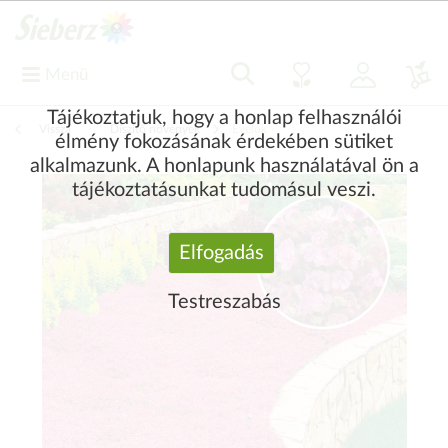
Menü
Tájékoztatjuk, hogy a honlap felhasználói
Vissza
|
Díszítő növények
Évelők
élmény fokozásának érdekében sütiket
alkalmazunk. A honlapunk használatával ön a
tájékoztatásunkat tudomásul veszi.
Elfogadás
Testreszabás