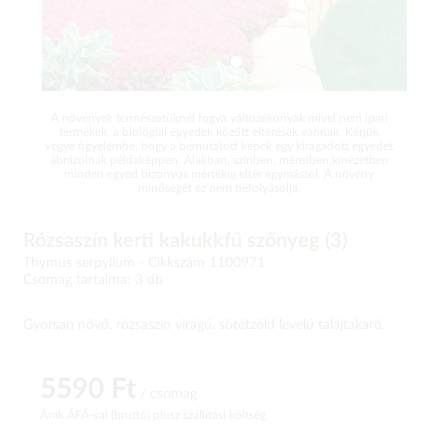
A növények természetüknél fogva változékonyak mivel nem ipari
termékek, a biológiai egyedek között eltérések vannak. Kérjük
vegye figyelembe, hogy a bemutatott képek egy kiragadott egyedet
ábrázolnak példaképpen. Alakban, színben, méretben,kinézetben
minden egyed bizonyos mértékig eltér egymástól. A növény
minőségét ez nem befolyásolja.
Rózsaszín kerti kakukkfű szőnyeg (3)
Thymus serpyllum -
Cikkszám 1100971
Csomag tartalma: 3 db
Gyorsan növő, rózsaszín virágú, sötétzöld levelű talajtakaró.
5590 Ft
/ csomag
Árak ÁFÁ-val (bruttó)
plusz szállítási költség