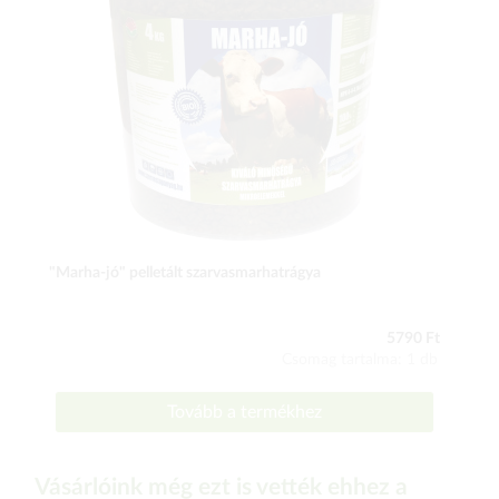
"Marha-jó" pelletált szarvasmarhatrágya
5790 Ft
Csomag tartalma: 1 db
Tovább a termékhez
Vásárlóink még ezt is vették ehhez a