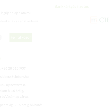
Bankkártyás fizetés
legújabb ajánlatairól!
ételeket
és az
adatvédelmi
Feliratkozom
t
:
+36 28 515 700
*
:
sieberz@sieberz.hu
nk nyitvatartása:
kon 8-16 óráig,
és Vasárnap zárva.
 péntekig 8-16 óráig hívható!