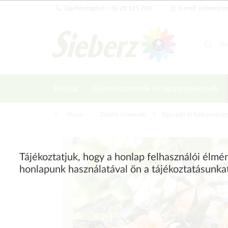
Ügyfélszolgálat: +36 28 515 700
E-mail: sieberz@si
Főoldal
Gyümölcstermők és haszonnövények
Vissza
|
Díszítő növények
Egynyári és balkonnövé
Tájékoztatjuk, hogy a honlap felhasználói élm
honlapunk használatával ön a tájékoztatásunka