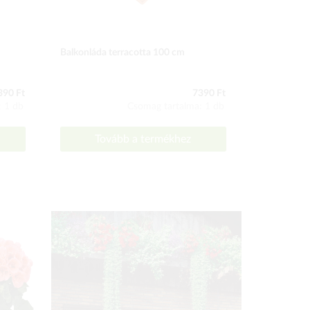
Balkonláda terracotta 100 cm
Összecsukha
390 Ft
7390 Ft
: 1 db
Csomag tartalma: 1 db
Tovább a termékhez
To