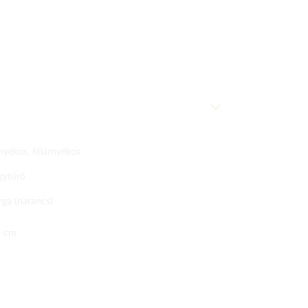
nyékos, félárnyékos
gytűrő
rga (narancs)
5 cm