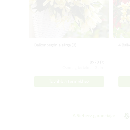
Balkonbegónia sárga (3)
4 Balk
8970 Ft
Csomag tartalma: 3 db
Tovább a termékhez
A Sieberz garanciája: