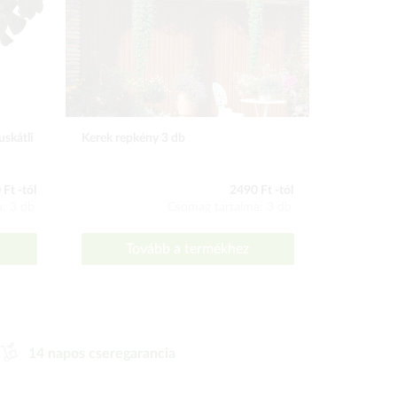
skátli
Kerek repkény 3 db
Sárkányszá
Ft -tól
2490 Ft -tól
: 3 db
Csomag tartalma: 3 db
Tovább a termékhez
To
14 napos cseregarancia