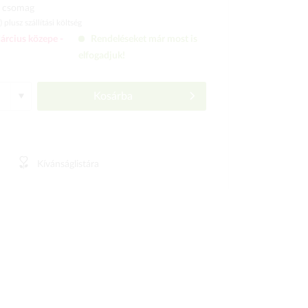
 csomag
ó)
plusz szállítási költség
árcius közepe -
Rendeléseket már most is
elfogadjuk!
Kosárba
Kívánságlistára