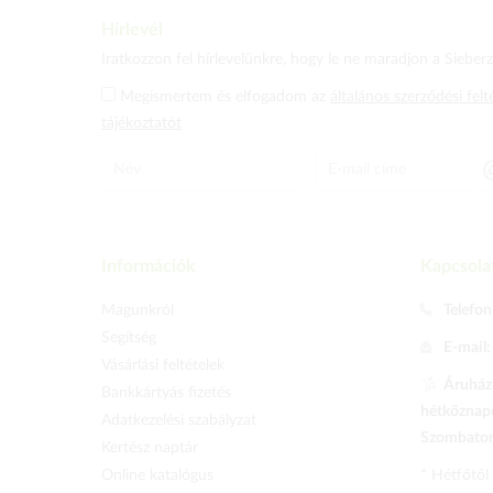
Hírlevél
Iratkozzon fel hírlevelünkre, hogy le ne maradjon a Sieberz 
Megismertem és elfogadom az
általános szerződési felt
tájékoztatót
Információk
Kapcsola
Magunkról
Telefon
Segítség
E-mail
Vásárlási feltételek
Áruházu
Bankkártyás fizetés
hétköznapo
Adatkezelési szabályzat
Szombaton 
Kertész naptár
Online katalógus
* Hétfőtől