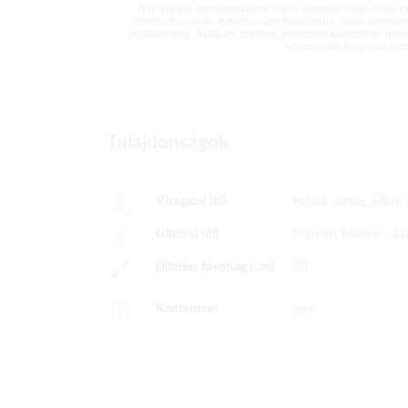
A növények természetüknél fogva változékonyak mivel ne
eltérések vannak. Kérjük vegye figyelembe, hogy a bemut
példaképpen. Alakban, színben, méretben,kinézetben mind
növény minőségét ez nem 
Tulajdonságok
Virágzási idő
május, június, július
Ültetési idő
Március közepe -
Jú
Ültetési távolság (cm)
20
Konténeres
igen