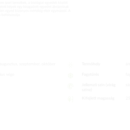
m ipari termékek, a biológiai egyedek között
atott képek egy kiragadott egyedet ábrázolnak
en egyed bizonyos mértékig eltér egymástól. A
befolyásolja.
, augusztus, szeptember, október
Termőhely
ár
lius vége
Fagytűrés
fa
Jellemző szín (virág
sá
színe)
Kifejlett magasság
2