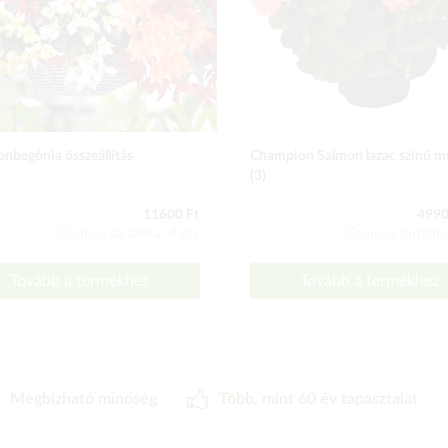
onbegónia összeállítás
Champion Salmon lazac színű mu
(3)
11600 Ft
4990 
Csomag tartalma: 4 db
Csomag tartalma
Tovább a termékhez
Tovább a termékhez
Megbizható minőség
Több, mint 60 év tapasztalat