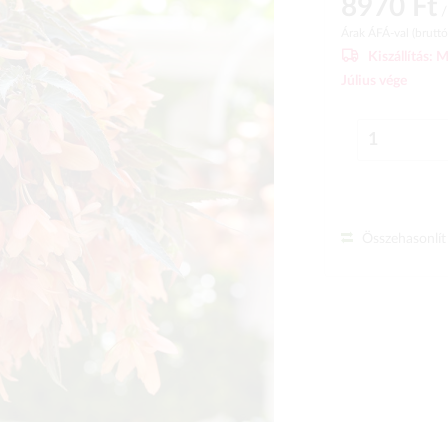
8970 Ft
/
Árak ÁFÁ-val (brutt
Kiszállítás:
M
Július vége
Összehasonlít