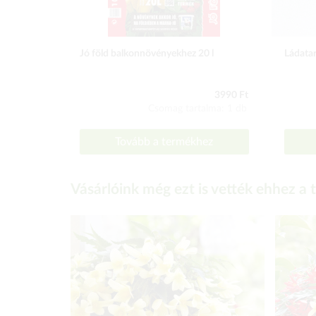
Jó föld balkonnövényekhez 20 l
Ládatar
3990 Ft
Csomag tartalma: 1 db
Tovább a termékhez
Vásárlóink még ezt is vették ehhez a