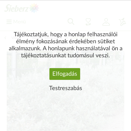
Menü
Tájékoztatjuk, hogy a honlap felhasználói
Vissza
|
Akciók, újdonságok
Heti ajánlatunk
élmény fokozásának érdekében sütiket
alkalmazunk. A honlapunk használatával ön a
tájékoztatásunkat tudomásul veszi.
Elfogadás
Testreszabás