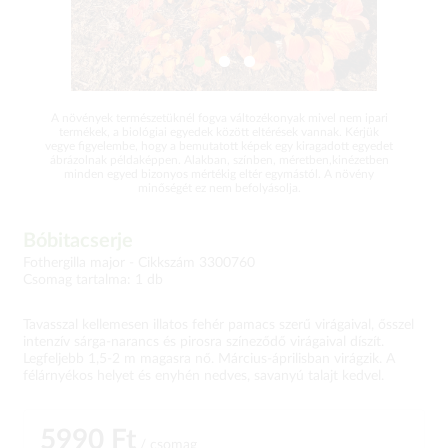
A növények természetüknél fogva változékonyak mivel nem ipari
termékek, a biológiai egyedek között eltérések vannak. Kérjük
vegye figyelembe, hogy a bemutatott képek egy kiragadott egyedet
ábrázolnak példaképpen. Alakban, színben, méretben,kinézetben
minden egyed bizonyos mértékig eltér egymástól. A növény
minőségét ez nem befolyásolja.
Bóbitacserje
Fothergilla major -
Cikkszám 3300760
Csomag tartalma: 1 db
Tavasszal kellemesen illatos fehér pamacs szerű virágaival, ősszel
intenzív sárga-narancs és pirosra színeződő virágaival díszít.
Legfeljebb 1,5-2 m magasra nő. Március-áprilisban virágzik. A
félárnyékos helyet és enyhén nedves, savanyú talajt kedvel.
5990 Ft
/ csomag