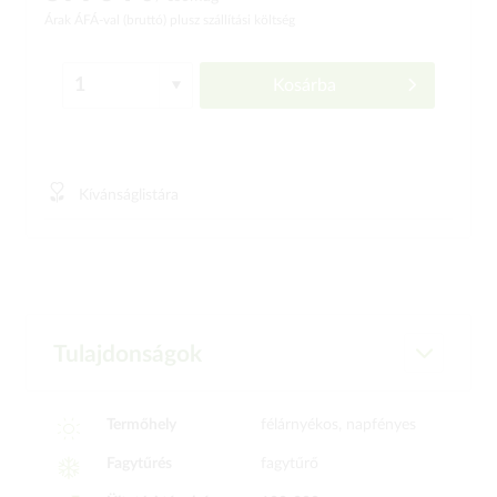
Árak ÁFÁ-val (bruttó)
plusz szállítási költség
Kosárba
Kívánságlistára
Tulajdonságok
Termőhely
félárnyékos, napfényes
Fagytűrés
fagytűrő