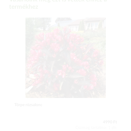
termékhez
Törpe rózsalonc
4990 Ft
Csomag tartalma: 1 db