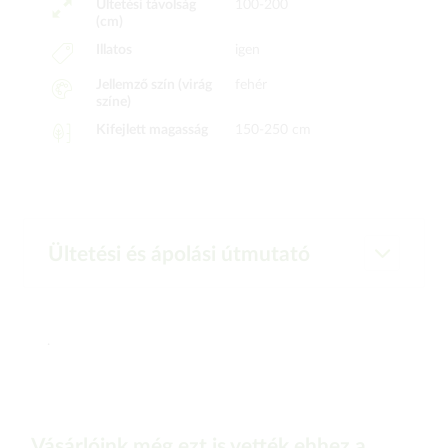
Ültetési távolság
100-200
(cm)
Illatos
igen
Jellemző szín (virág
fehér
színe)
Kifejlett magasság
150-250 cm
Ültetési és ápolási útmutató
.
Vásárlóink még ezt is vették ehhez a