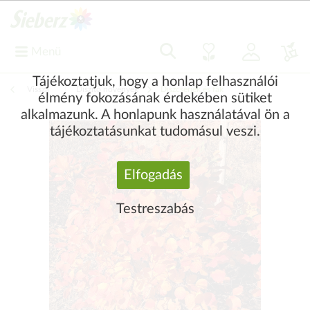
Menü
Tájékoztatjuk, hogy a honlap felhasználói
Vissza
|
Díszítő növények
Díszcserjék és fák
élmény fokozásának érdekében sütiket
alkalmazunk. A honlapunk használatával ön a
tájékoztatásunkat tudomásul veszi.
Elfogadás
Testreszabás