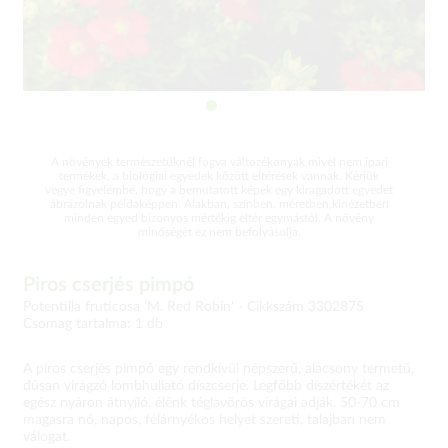
A növények természetüknél fogva változékonyak mivel nem ipari
termékek, a biológiai egyedek között eltérések vannak. Kérjük
vegye figyelembe, hogy a bemutatott képek egy kiragadott egyedet
ábrázolnak példaképpen. Alakban, színben, méretben,kinézetben
minden egyed bizonyos mértékig eltér egymástól. A növény
minőségét ez nem befolyásolja.
Piros cserjés pimpó
Potentilla fruticosa 'M. Red Robin' -
Cikkszám 3302875
Csomag tartalma: 1 db
A piros cserjés pimpó egy rendkívül népszerű, alacsony termetű,
dúsan virágzó lombhullató díszcserje. Legfőbb díszértékét az
egész nyáron átnyíló, élénk téglavörös virágai adják. 50-70 cm
magasra nő, napos, félárnyékos helyet szereti, talajban nem
válogat.