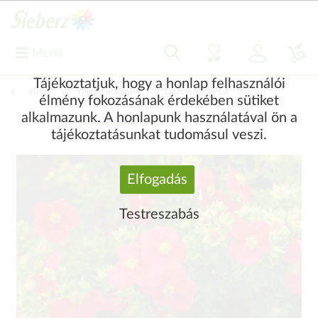
Menü
Tájékoztatjuk, hogy a honlap felhasználói
Vissza
|
Díszítő növények
Díszcserjék és fák
élmény fokozásának érdekében sütiket
alkalmazunk. A honlapunk használatával ön a
Lombos cserjék és fák
tájékoztatásunkat tudomásul veszi.
Elfogadás
Testreszabás