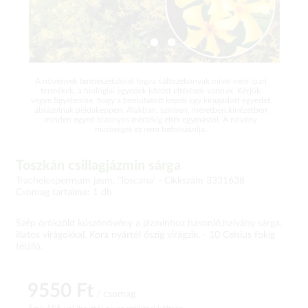
A növények természetüknél fogva változékonyak mivel nem ipari
termékek, a biológiai egyedek között eltérések vannak. Kérjük
vegye figyelembe, hogy a bemutatott képek egy kiragadott egyedet
ábrázolnak példaképpen. Alakban, színben, méretben,kinézetben
minden egyed bizonyos mértékig eltér egymástól. A növény
minőségét ez nem befolyásolja.
Toszkán csillagjázmin sárga
Trachelospermum jasm. 'Toscana' -
Cikkszám 3331638
Csomag tartalma: 1 db
Szép örökzöld kúszónövény a jázminhoz hasonló,halvány sárga,
illatos virágokkal. Kora nyártól őszig virágzik. - 10 Celsius fokig
télálló.
9550 Ft
/ csomag