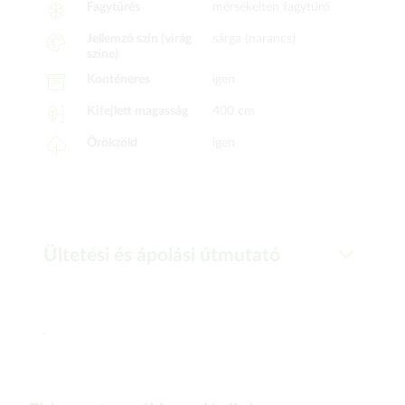
Fagytűrés
mérsékelten fagytűrő
Jellemző szín (virág
sárga (narancs)
színe)
Konténeres
igen
Kifejlett magasság
400 cm
Örökzöld
igen
Ültetési és ápolási útmutató
-