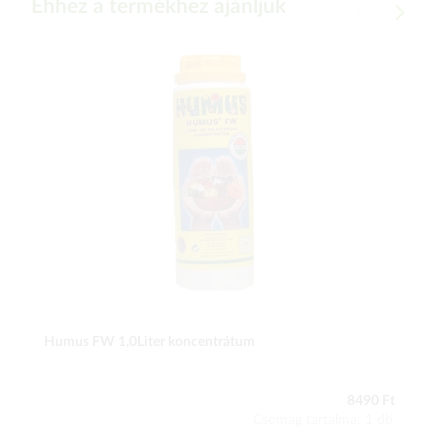
Ehhez a termékhez ajánljuk
Humus FW 1,0Liter koncentrátum
8490 Ft
Csomag tartalma: 1 db