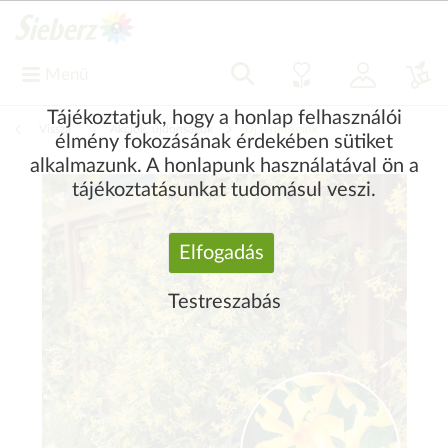
Menü
Tájékoztatjuk, hogy a honlap felhasználói
Vissza
|
Akciók, újdonságok
Új termékeink
élmény fokozásának érdekében sütiket
alkalmazunk. A honlapunk használatával ön a
tájékoztatásunkat tudomásul veszi.
Elfogadás
Testreszabás