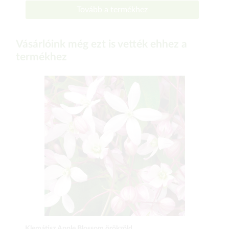
Tovább a termékhez
Vásárlóink még ezt is vették ehhez a
termékhez
Klemátisz Apple Blossom örökzöld