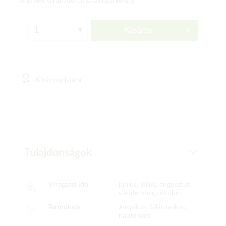
Árak ÁFÁ-val (bruttó)
plusz szállítási költség
Kosárba
Kívánságlistára
Tulajdonságok
Virágzási idő
június, július, augusztus,
szeptember, október
Termőhely
árnyékos, félárnyékos,
napfényes