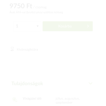
9750 Ft
/ csomag
Árak ÁFÁ-val (bruttó)
plusz szállítási költség
Kosárba
Kívánságlistára
Tulajdonságok
Virágzási idő
július, augusztus,
szeptember