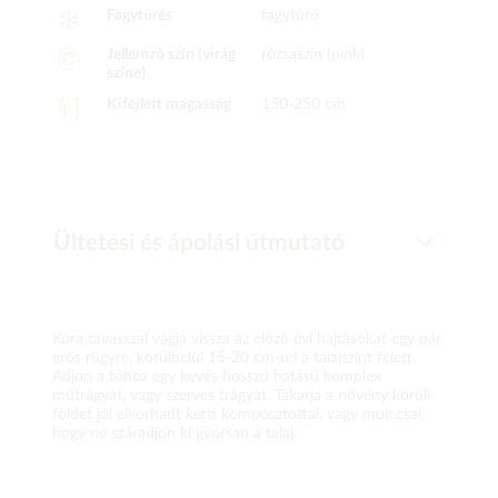
Fagytűrés
fagytűrő
Jellemző szín (virág
rózsaszín (pink)
színe)
Kifejlett magasság
150-250 cm
Ültetési és ápolási útmutató
Kora tavasszal vágja vissza az előző évi hajtásokat egy pár
erős rügyre, körülbelül 15-20 cm-rel a talajszint felett.
Adjon a tőhöz egy kevés hosszú hatású komplex
műtrágyát, vagy szerves trágyát. Takarja a növény körüli
földet jól elkorhadt kerti komposztottal, vagy mulccsal,
hogy ne száradjon ki gyorsan a talaj.