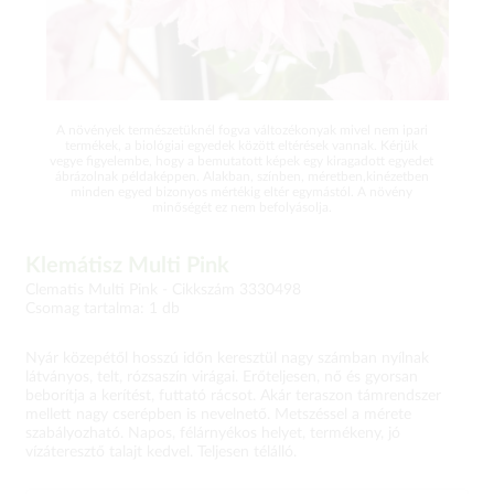
A növények természetüknél fogva változékonyak mivel nem ipari
termékek, a biológiai egyedek között eltérések vannak. Kérjük
vegye figyelembe, hogy a bemutatott képek egy kiragadott egyedet
ábrázolnak példaképpen. Alakban, színben, méretben,kinézetben
minden egyed bizonyos mértékig eltér egymástól. A növény
minőségét ez nem befolyásolja.
Klemátisz Multi Pink
Clematis Multi Pink -
Cikkszám 3330498
Csomag tartalma: 1 db
Nyár közepétől hosszú időn keresztül nagy számban nyílnak
látványos, telt, rózsaszín virágai. Erőteljesen, nő és gyorsan
beborítja a kerítést, futtató rácsot. Akár teraszon támrendszer
mellett nagy cserépben is nevelnető. Metszéssel a mérete
szabályozható. Napos, félárnyékos helyet, termékeny, jó
vízáteresztő talajt kedvel. Teljesen télálló.