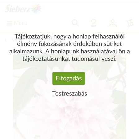
Menü
Tájékoztatjuk, hogy a honlap felhasználói
Vissza
|
Akciók, újdonságok
Új termékeink
élmény fokozásának érdekében sütiket
alkalmazunk. A honlapunk használatával ön a
tájékoztatásunkat tudomásul veszi.
Elfogadás
Testreszabás