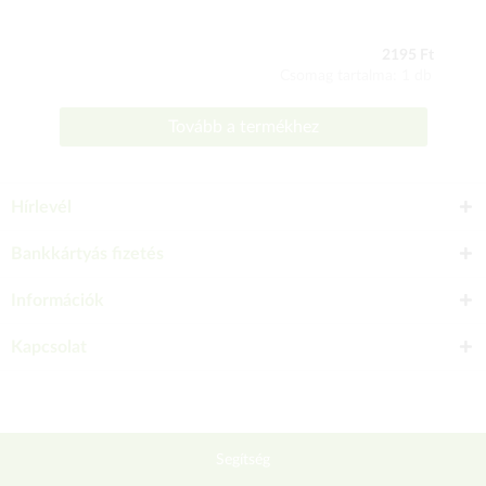
2195 Ft
Csomag tartalma: 1 db
Tovább a termékhez
Hírlevél
Bankkártyás fizetés
Információk
Kapcsolat
Segítség