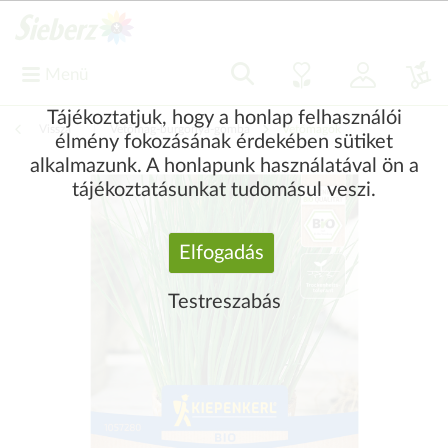
Menü
Tájékoztatjuk, hogy a honlap felhasználói
Vissza
|
Vetőmag-burgonya-gomba
Vetőmagok
élmény fokozásának érdekében sütiket
alkalmazunk. A honlapunk használatával ön a
tájékoztatásunkat tudomásul veszi.
Elfogadás
Testreszabás