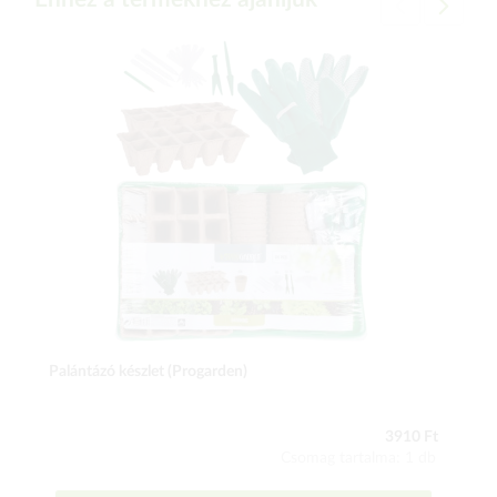
Palántázó készlet (Progarden)
3910 Ft
Csomag tartalma: 1 db