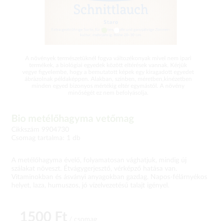
A növények természetüknél fogva változékonyak mivel nem ipari
termékek, a biológiai egyedek között eltérések vannak. Kérjük
vegye figyelembe, hogy a bemutatott képek egy kiragadott egyedet
ábrázolnak példaképpen. Alakban, színben, méretben,kinézetben
minden egyed bizonyos mértékig eltér egymástól. A növény
minőségét ez nem befolyásolja.
Bio metélőhagyma vetőmag
Cikkszám 9904730
Csomag tartalma: 1 db
A metélőhagyma évelő, folyamatosan vághatjuk, mindig új
szálakat növeszt. Étvágygerjesztő, vérképző hatása van.
Vitaminokban és ásványi anyagokban gazdag. Napos-félárnyékos
helyet, laza, humuszos, jó vízelvezetésű talajt igényel.
1500 Ft
/ csomag