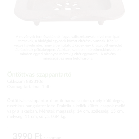
A növények természetüknél fogva változékonyak mivel nem ipari
termékek, a biológiai egyedek között eltérések vannak. Kérjük
vegye figyelembe, hogy a bemutatott képek egy kiragadott egyedet
ábrázolnak példaképpen. Alakban, színben, méretben,kinézetben
minden egyed bizonyos mértékig eltér egymástól. A növény
minőségét ez nem befolyásolja.
Öntöttvas szappantartó
Cikkszám 8823106
Csomag tartalma: 1 db
Öntöttvas szappantartó antik barna színben, mely különleges,
rusztikus hangulatot idéz. Praktikus kellék kültéri csapok mellé
vagy a lakásban. Méretei: magasság: 14 cm, szélesség: 15 cm,
mélység: 11 cm, súlya: 0,84 kg.
3990 Ft
/ csomag