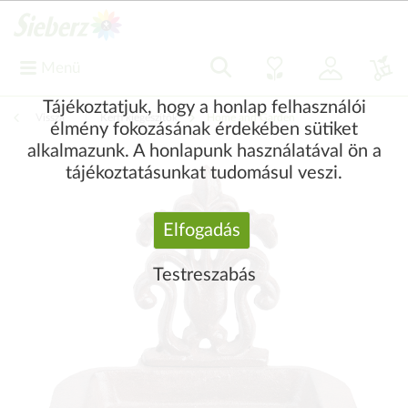
Menü
Tájékoztatjuk, hogy a honlap felhasználói
Vissza
|
Kerti kiegészítők
Home and Garden
élmény fokozásának érdekében sütiket
alkalmazunk. A honlapunk használatával ön a
tájékoztatásunkat tudomásul veszi.
Elfogadás
Testreszabás