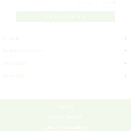
Csomag tartalma: 1 db
Tovább a termékhez
Hírlevél
Bankkártyás fizetés
Információk
Kapcsolat
Segítség
Vásárlási feltételek
Adatkezelési szabályzat