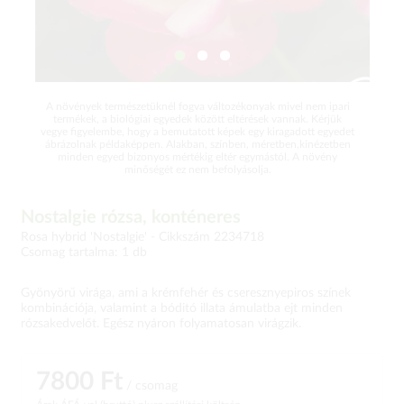
A növények természetüknél fogva változékonyak mivel nem ipari
termékek, a biológiai egyedek között eltérések vannak. Kérjük
vegye figyelembe, hogy a bemutatott képek egy kiragadott egyedet
ábrázolnak példaképpen. Alakban, színben, méretben,kinézetben
minden egyed bizonyos mértékig eltér egymástól. A növény
minőségét ez nem befolyásolja.
Nostalgie rózsa, konténeres
Rosa hybrid 'Nostalgie' -
Cikkszám 2234718
Csomag tartalma: 1 db
Gyönyörű virága, ami a krémfehér és cseresznyepiros színek
kombinációja, valamint a bóditó illata ámulatba ejt minden
rózsakedvelőt. Egész nyáron folyamatosan virágzik.
7800 Ft
/ csomag