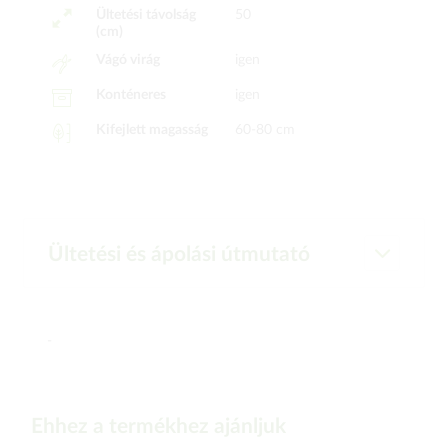
Ültetési távolság
50
(cm)
Vágó virág
igen
Konténeres
igen
Kifejlett magasság
60-80 cm
Ültetési és ápolási útmutató
-
Ehhez a termékhez ajánljuk