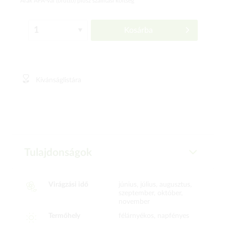
Árak ÁFÁ-val (bruttó)
plusz szállítási költség
Kosárba
Kívánságlistára
Tulajdonságok
Virágzási idő
június, július, augusztus,
szeptember, október,
november
Termőhely
félárnyékos, napfényes