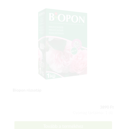
Biopon rózsatáp
3890 Ft
Csomag tartalma: 1 db
Tovább a termékhez