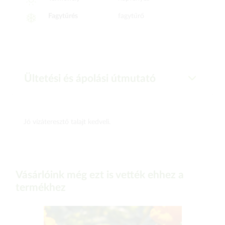
Fagytűrés
fagytűrő
Ültetési és ápolási útmutató
Jó vízáteresztő talajt kedveli.
Vásárlóink még ezt is vették ehhez a
termékhez