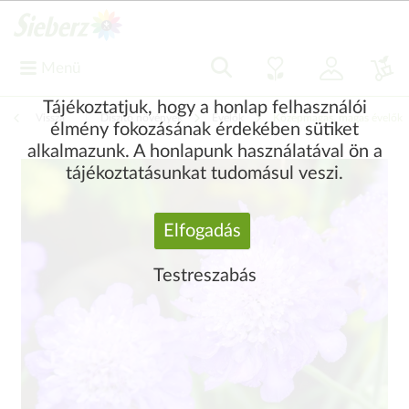
Menü
Tájékoztatjuk, hogy a honlap felhasználói
Vissza
|
Díszítő növények
Évelők
Középmagas, magas évelők
élmény fokozásának érdekében sütiket
alkalmazunk. A honlapunk használatával ön a
tájékoztatásunkat tudomásul veszi.
Elfogadás
Testreszabás