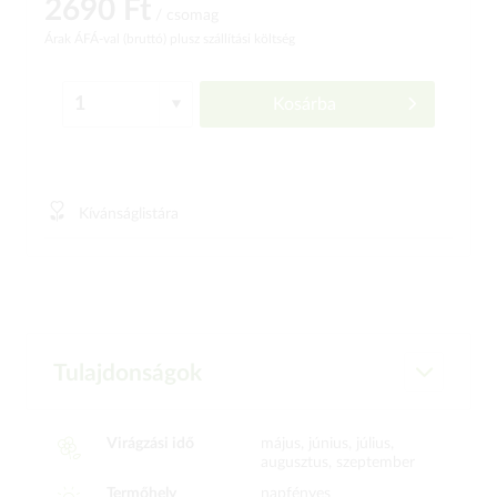
2690 Ft
/ csomag
Árak ÁFÁ-val (bruttó)
plusz szállítási költség
Kosárba
Kívánságlistára
Tulajdonságok
Virágzási idő
május, június, július,
augusztus, szeptember
Termőhely
napfényes