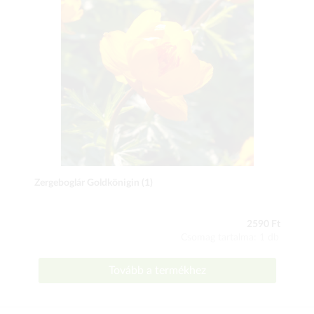
Zergeboglár Goldkönigin (1)
2590 Ft
Csomag tartalma: 1 db
Tovább a termékhez