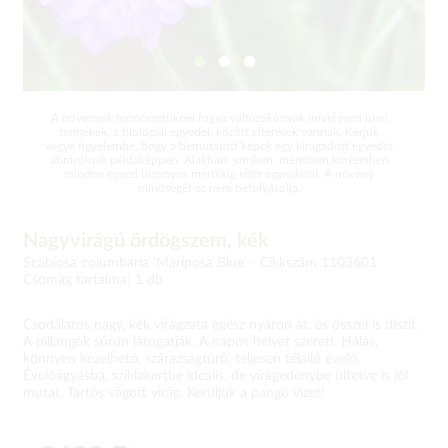
A növények természetüknél fogva változékonyak mivel nem ipari
termékek, a biológiai egyedek között eltérések vannak. Kérjük
vegye figyelembe, hogy a bemutatott képek egy kiragadott egyedet
ábrázolnak példaképpen. Alakban, színben, méretben,kinézetben
minden egyed bizonyos mértékig eltér egymástól. A növény
minőségét ez nem befolyásolja.
Nagyvirágú ördögszem, kék
Scabiosa columbaria 'Mariposa Blue' -
Cikkszám 1103601
Csomag tartalma: 1 db
Csodálatos nagy, kék virágzata egész nyáron át, és ősszel is díszít.
A pillangók sűrűn látogatják. A napos helyet szereti. Hálás,
könnyen kezelhető, szárazságtűrő, teljesen télálló évelő.
Évelőágyásba, sziklakertbe ideális, de virágedénybe ültetve is jól
mutat. Tartós vágott virág. Kerüljük a pangó vizet!