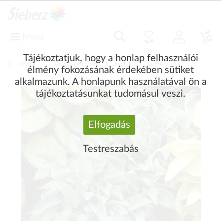
Menü
Tájékoztatjuk, hogy a honlap felhasználói
Vissza
|
Díszítő növények
Évelők
Egyéb évelők
élmény fokozásának érdekében sütiket
alkalmazunk. A honlapunk használatával ön a
tájékoztatásunkat tudomásul veszi.
Elfogadás
Testreszabás