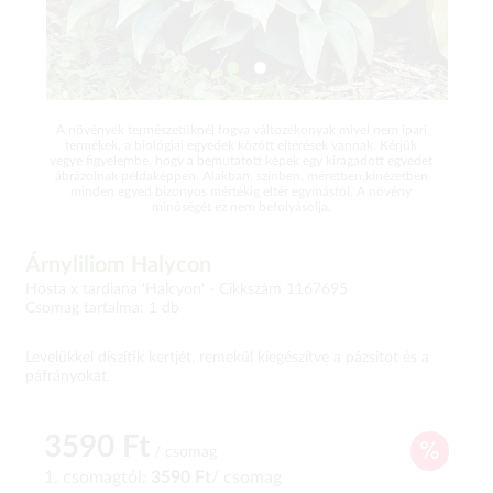
A növények természetüknél fogva változékonyak mivel nem ipari
termékek, a biológiai egyedek között eltérések vannak. Kérjük
vegye figyelembe, hogy a bemutatott képek egy kiragadott egyedet
ábrázolnak példaképpen. Alakban, színben, méretben,kinézetben
minden egyed bizonyos mértékig eltér egymástól. A növény
minőségét ez nem befolyásolja.
Árnyliliom Halycon
Hosta x tardiana 'Halcyon' -
Cikkszám 1167695
Csomag tartalma: 1 db
Levelükkel díszítik kertjét, remekül kiegészítve a pázsitot és a
páfrányokat.
3590 Ft
/ csomag
1. csomagtól:
3590 Ft
/ csomag