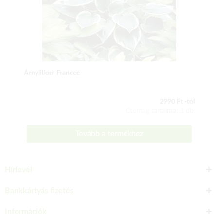
Árnyliliom Francee
2990 Ft -tól
Csomag tartalma: 1 db
Tovább a termékhez
Hírlevél
Bankkártyás fizetés
Információk