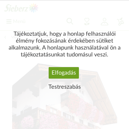
Menü
Tájékoztatjuk, hogy a honlap felhasználói
Vissza
|
Díszítő növények
Egynyári és balkonnövények
élmény fokozásának érdekében sütiket
alkalmazunk. A honlapunk használatával ön a
Muskátli
tájékoztatásunkat tudomásul veszi.
Elfogadás
Testreszabás