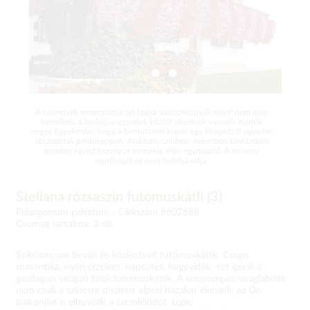
A növények természetüknél fogva változékonyak mivel nem ipari
termékek, a biológiai egyedek között eltérések vannak. Kérjük
vegye figyelembe, hogy a bemutatott képek egy kiragadott egyedet
ábrázolnak példaképpen. Alakban, színben, méretben,kinézetben
minden egyed bizonyos mértékig eltér egymástól. A növény
minőségét ez nem befolyásolja.
Stellana rózsaszín futómuskátli (3)
Pelargonium peltatum -
Cikkszám 6602688
Csomag tartalma: 3 db
Sokszorosan bevált és közkedvelt futómuskátlik. Csupa
romantika, nyári érzelem, napsütés, hegyvidék- ezt ígérik a
gazdagon virágzó tiroli futómuskátlik. A színpompás viráglabdák
nem csak a színesre díszített alpesi házakat ékesítik, az Ön
balkonján is elbűvölik a szemlélődőt. Lepje