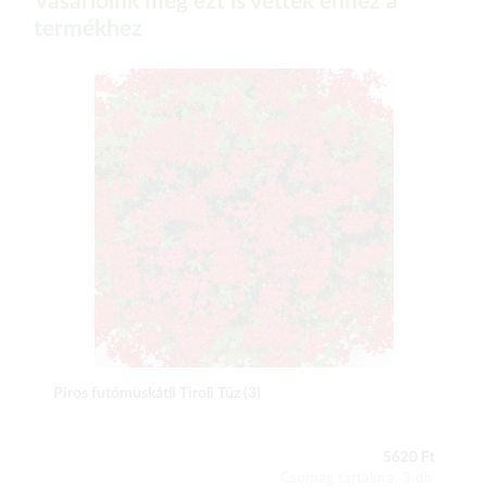
Vásárlóink még ezt is vették ehhez a
termékhez
Piros futómuskátli Tiroli Tűz (3)
5620 Ft
Csomag tartalma: 3 db