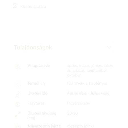
Kívánságlistára
Tulajdonságok
Virágzási idő
április, május, június, július,
augusztus, szeptember,
október
Termőhely
félárnyékos, napfényes
Ültetési idő
Április eleje -
Július vége
Fagytűrés
fagyérzékeny
Ültetési távolság
20-30
(cm)
Jellemző szín (virág
rózsaszín (pink)