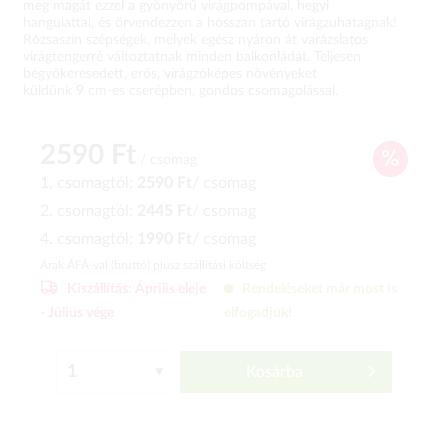
meg magát ezzel a gyönyörű virágpompával, hegyi
hangulattal, és örvendezzen a hosszan tartó virágzuhatagnak!
Rózsaszín szépségek, melyek egész nyáron át varázslatos
virágtengerré változtatnak minden balkonládát. Teljesen
begyökeresedett, erős, virágzóképes növényeket
küldünk 9 cm-es cserépben, gondos csomagolással.
2590 Ft
/ csomag
1. csomagtól:
2590 Ft
/ csomag
2. csomagtól:
2445 Ft
/ csomag
4. csomagtól:
1990 Ft
/ csomag
Árak ÁFÁ-val (bruttó)
plusz szállítási költség
Kiszállítás:
Április eleje
Rendeléseket már most is
-
Július vége
elfogadjuk!
Kosárba