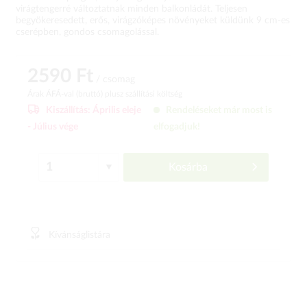
virágtengerré változtatnak minden balkonládát. Teljesen
begyökeresedett, erős, virágzóképes növényeket küldünk 9 cm-es
cserépben, gondos csomagolással.
2590 Ft
/ csomag
Árak ÁFÁ-val (bruttó)
plusz szállítási költség
Kiszállítás:
Április eleje
Rendeléseket már most is
-
Július vége
elfogadjuk!
Kosárba
Kívánságlistára