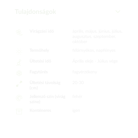
Tulajdonságok
Virágzási idő
április, május, június, július,
augusztus, szeptember,
október
Termőhely
félárnyékos, napfényes
Ültetési idő
Április eleje -
Július vége
Fagytűrés
fagyérzékeny
Ültetési távolság
20-30
(cm)
Jellemző szín (virág
fehér
színe)
Konténeres
igen