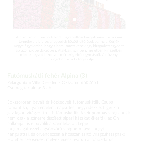
A növények természetüknél fogva változékonyak mivel nem ipari
termékek, a biológiai egyedek között eltérések vannak. Kérjük
vegye figyelembe, hogy a bemutatott képek egy kiragadott egyedet
ábrázolnak példaképpen. Alakban, színben, méretben,kinézetben
minden egyed bizonyos mértékig eltér egymástól. A növény
minőségét ez nem befolyásolja.
Futómuskátli fehér Alpina (3)
Pelargonium Ville Dresden -
Cikkszám 6602651
Csomag tartalma: 3 db
Sokszorosan bevált és közkedvelt futómuskátlik. Csupa
romantika, nyári érzelem, napsütés, hegyvidék- ezt ígérik a
gazdagon virágzó tiroli futómuskátlik. A színpompás viráglabdák
nem csak a színesre díszített alpesi házakat ékesítik, az Ön
balkonján is elbűvölik a szemlélődőt. Lepje
meg magát ezzel a gyönyörű virágpompával, hegyi
hangulattal, és örvendezzen a hosszan tartó virágzuhatagnak!
Hófehér szépségek, melyek egész nyáron át varázslatos