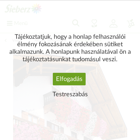
Menü
Tájékoztatjuk, hogy a honlap felhasználói
Vissza
|
Akciók, újdonságok
Heti ajánlatunk
élmény fokozásának érdekében sütiket
alkalmazunk. A honlapunk használatával ön a
tájékoztatásunkat tudomásul veszi.
Elfogadás
Testreszabás