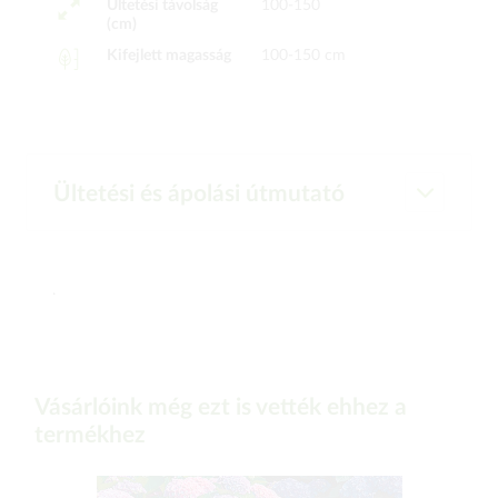
Ültetési távolság
100-150
(cm)
Kifejlett magasság
100-150 cm
Ültetési és ápolási útmutató
.
Vásárlóink még ezt is vették ehhez a
termékhez