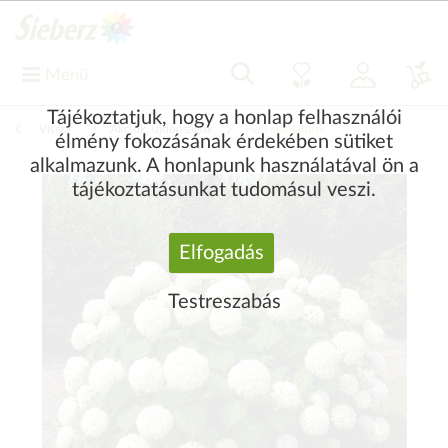
Menü
Tájékoztatjuk, hogy a honlap felhasználói
Vissza
|
Akciók, újdonságok
Heti ajánlatunk
élmény fokozásának érdekében sütiket
alkalmazunk. A honlapunk használatával ön a
tájékoztatásunkat tudomásul veszi.
Elfogadás
Testreszabás