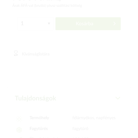
Árak ÁFÁ-val (bruttó)
plusz szállítási költség
Kosárba
Kívánságlistára
Tulajdonságok
Termőhely
félárnyékos, napfényes
Fagytűrés
fagytűrő