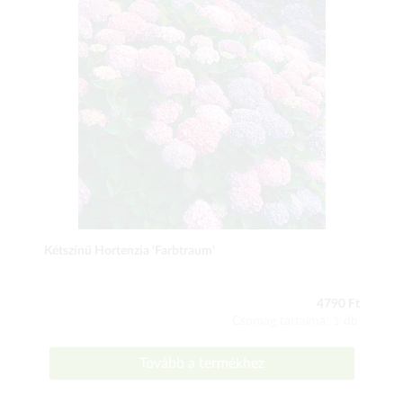
Kétszínű Hortenzia 'Farbtraum'
4790 Ft
Csomag tartalma: 1 db
Tovább a termékhez