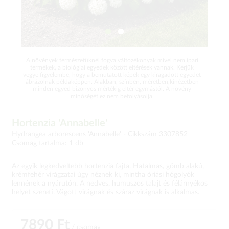
A növények természetüknél fogva változékonyak mivel nem ipari
termékek, a biológiai egyedek között eltérések vannak. Kérjük
vegye figyelembe, hogy a bemutatott képek egy kiragadott egyedet
ábrázolnak példaképpen. Alakban, színben, méretben,kinézetben
minden egyed bizonyos mértékig eltér egymástól. A növény
minőségét ez nem befolyásolja.
Hortenzia 'Annabelle'
Hydrangea arborescens 'Annabelle' -
Cikkszám 3307852
Csomag tartalma: 1 db
Az egyik legkedveltebb hortenzia fajta. Hatalmas, gömb alakú,
krémfehér virágzatai úgy néznek ki, mintha óriási hógolyók
lennének a nyárutón. A nedves, humuszos talajt és félárnyékos
helyet szereti. Vágott virágnak és száraz virágnak is alkalmas.
7890 Ft
/ csomag