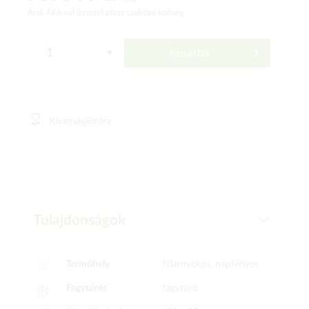
Árak ÁFÁ-val (bruttó)
plusz szállítási költség
Kosárba
Kívánságlistára
Tulajdonságok
Termőhely
félárnyékos, napfényes
Fagytűrés
fagytűrő