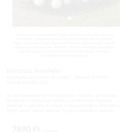
A növények természetüknél fogva változékonyak mivel nem ipari
termékek, a biológiai egyedek között eltérések vannak. Kérjük
vegye figyelembe, hogy a bemutatott képek egy kiragadott egyedet
ábrázolnak példaképpen. Alakban, színben, méretben,kinézetben
minden egyed bizonyos mértékig eltér egymástól. A növény
minőségét ez nem befolyásolja.
Hortenzia 'Annabelle'
Hydrangea arborescens 'Annabelle' -
Cikkszám 3307852
Csomag tartalma: 1 db
Az egyik legkedveltebb hortenzia fajta. Hatalmas, gömb alakú,
krémfehér virágzatai úgy néznek ki, mintha óriási hógolyók
lennének a nyárutón. A nedves, humuszos talajt és félárnyékos
helyet szereti. Vágott virágnak és száraz virágnak is alkalmas.
7890 Ft
/ csomag