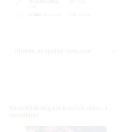
Ültetési távolság
100-150
(cm)
Kifejlett magasság
100-150 cm
Ültetési és ápolási útmutató
.
Vásárlóink még ezt is vették ehhez a
termékhez