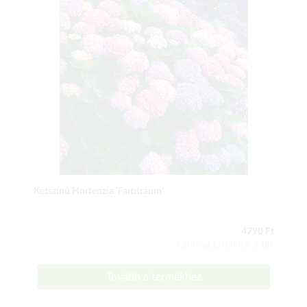
Kétszínű Hortenzia 'Farbtraum'
4790 Ft
Csomag tartalma: 1 db
Tovább a termékhez