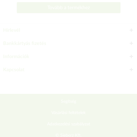
Tovább a termékhez
Hírlevél
Bankkártyás fizetés
Információk
Kapcsolat
Segítség
Vásárlási feltételek
Adatkezelési szabályzat
© Sieberz Kft.