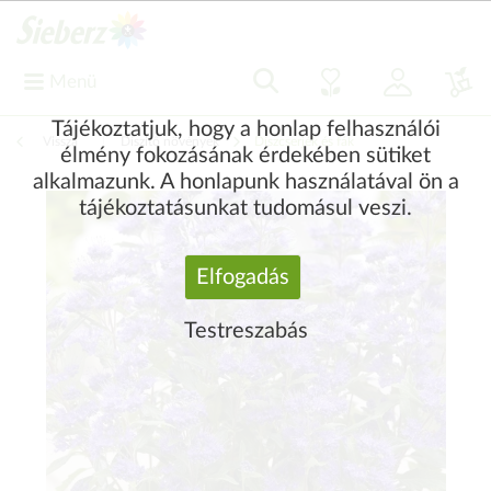
Menü
Tájékoztatjuk, hogy a honlap felhasználói
Vissza
|
Díszítő növények
Díszcserjék és fák
élmény fokozásának érdekében sütiket
alkalmazunk. A honlapunk használatával ön a
tájékoztatásunkat tudomásul veszi.
Elfogadás
Testreszabás