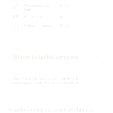
Ültetési távolság
60-80
(cm)
Konténeres
igen
Kifejlett magasság
50-80 cm
Ültetési és ápolási útmutató
A jó vízáteresztő, meszes, laza talajt kedveli.
Szárazságtűrő, csak aszályos időben öntözzük.
Vásárlóink még ezt is vették ehhez a