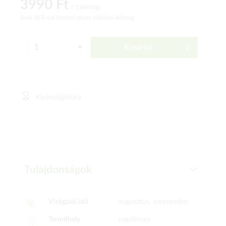
3990 Ft
/ csomag
Árak ÁFÁ-val (bruttó)
plusz szállítási költség
Kosárba
Kívánságlistára
Tulajdonságok
Virágzási idő
augusztus, szeptember
Termőhely
napfényes