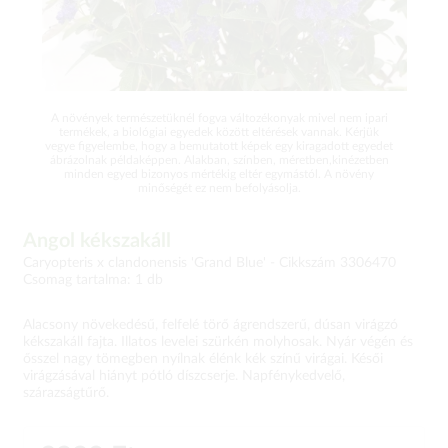
A növények természetüknél fogva változékonyak mivel nem ipari
termékek, a biológiai egyedek között eltérések vannak. Kérjük
vegye figyelembe, hogy a bemutatott képek egy kiragadott egyedet
ábrázolnak példaképpen. Alakban, színben, méretben,kinézetben
minden egyed bizonyos mértékig eltér egymástól. A növény
minőségét ez nem befolyásolja.
Angol kékszakáll
Caryopteris x clandonensis 'Grand Blue' -
Cikkszám 3306470
Csomag tartalma: 1 db
Alacsony növekedésű, felfelé törő ágrendszerű, dúsan virágzó
kékszakáll fajta. Illatos levelei szürkén molyhosak. Nyár végén és
ősszel nagy tömegben nyílnak élénk kék színű virágai. Késői
virágzásával hiányt pótló díszcserje. Napfénykedvelő,
szárazságtűrő.