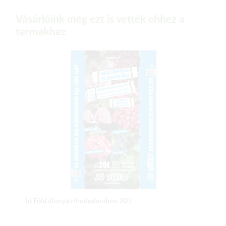
Vásárlóink még ezt is vették ehhez a
termékhez
Jó Föld áfonya+rhododendron 20 l