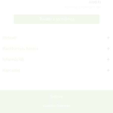
4490 Ft
Csomag tartalma: 1 db
Tovább a termékhez
Hírlevél
Bankkártyás fizetés
Információk
Kapcsolat
Segítség
Vásárlási feltételek