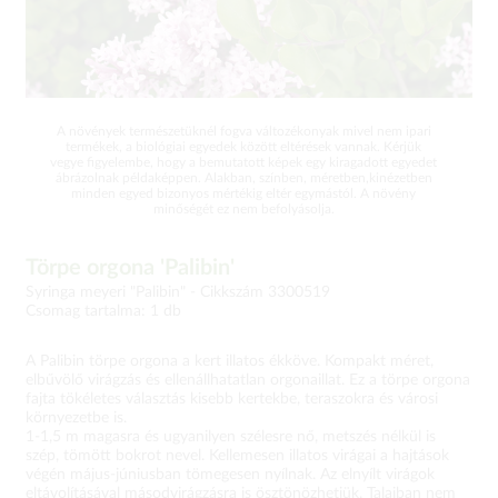
A növények természetüknél fogva változékonyak mivel nem ipari
termékek, a biológiai egyedek között eltérések vannak. Kérjük
vegye figyelembe, hogy a bemutatott képek egy kiragadott egyedet
ábrázolnak példaképpen. Alakban, színben, méretben,kinézetben
minden egyed bizonyos mértékig eltér egymástól. A növény
minőségét ez nem befolyásolja.
Törpe orgona 'Palibin'
Syringa meyeri "Palibin" -
Cikkszám 3300519
Csomag tartalma: 1 db
A Palibin törpe orgona a kert illatos ékköve. Kompakt méret,
elbűvölő virágzás és ellenállhatatlan orgonaillat. Ez a törpe orgona
fajta tökéletes választás kisebb kertekbe, teraszokra és városi
környezetbe is.
1-1,5 m magasra és ugyanilyen szélesre nő, metszés nélkül is
szép, tömött bokrot nevel. Kellemesen illatos virágai a hajtások
végén május-júniusban tömegesen nyílnak. Az elnyílt virágok
eltávolításával másodvirágzásra is ösztönözhetjük. Talajban nem