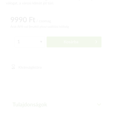
válogat, a városi klímát jól tűri.
9990 Ft
/ csomag
Árak ÁFÁ-val (bruttó)
plusz szállítási költség
Kosárba
Kívánságlistára
Tulajdonságok