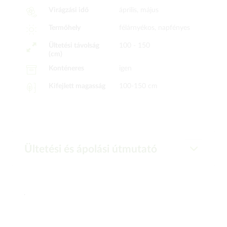
Virágzási idő
április, május
Termőhely
félárnyékos, napfényes
Ültetési távolság
100 - 150
(cm)
Konténeres
igen
Kifejlett magasság
100-150 cm
Ültetési és ápolási útmutató
.