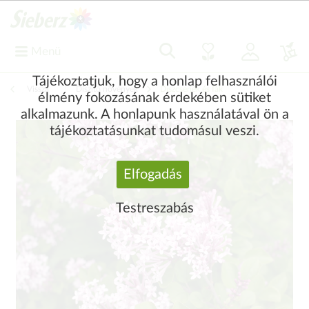
Menü
Tájékoztatjuk, hogy a honlap felhasználói
Vissza
|
Díszítő növények
Díszcserjék és fák
élmény fokozásának érdekében sütiket
alkalmazunk. A honlapunk használatával ön a
tájékoztatásunkat tudomásul veszi.
Elfogadás
Testreszabás