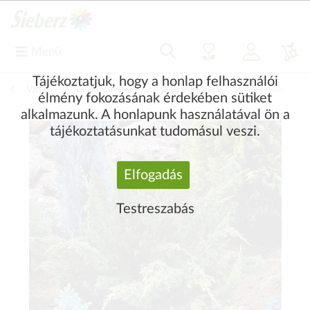
Menü
Tájékoztatjuk, hogy a honlap felhasználói
Vissza
|
Díszítő növények
Díszcserjék és fák
Fenyőfélék
élmény fokozásának érdekében sütiket
alkalmazunk. A honlapunk használatával ön a
tájékoztatásunkat tudomásul veszi.
Elfogadás
Testreszabás