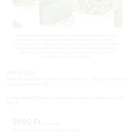
A növények természetüknél fogva változékonyak mivel nem ipari
termékek, a biológiai egyedek között eltérések vannak. Kérjük
vegye figyelembe, hogy a bemutatott képek egy kiragadott egyedet
ábrázolnak példaképpen. Alakban, színben, méretben,kinézetben
minden egyed bizonyos mértékig eltér egymástól. A növény
minőségét ez nem befolyásolja.
Arany tuja
Thuja occidentalis 'Sunkist','Golden Brabant' -
Cikkszám 3340539
Csomag tartalma: 1 db
Értékes örökzöld tűlevelű, konténeres növény,szállítási méret 25-
30 cm
5990 Ft
/ csomag
Árak ÁFÁ-val (bruttó)
plusz szállítási költség