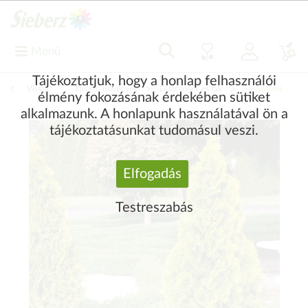
Menü
Tájékoztatjuk, hogy a honlap felhasználói
Vissza
|
Díszítő növények
Díszcserjék és fák
Fenyőfélék
élmény fokozásának érdekében sütiket
alkalmazunk. A honlapunk használatával ön a
tájékoztatásunkat tudomásul veszi.
Elfogadás
Testreszabás