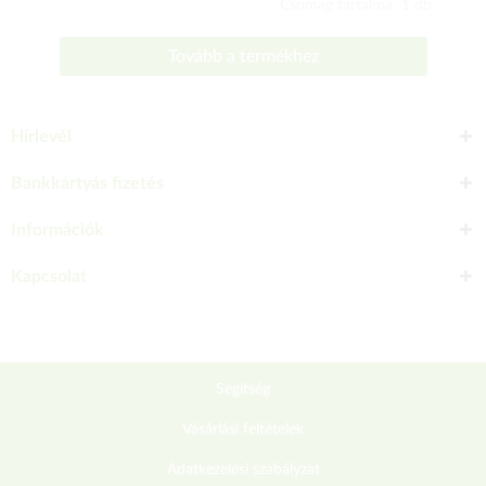
Csomag tartalma: 1 db
Tovább a termékhez
Hírlevél
Bankkártyás fizetés
Információk
Kapcsolat
Segítség
Vásárlási feltételek
Adatkezelési szabályzat