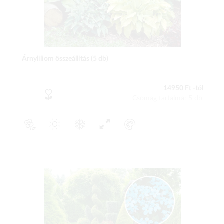
Árnyliliom összeállítás (5 db)
14950 Ft -tól
Csomag tartalma: 5 db