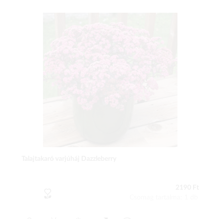
Talajtakaró varjúháj Dazzleberry
2190 Ft
Csomag tartalma: 1 db