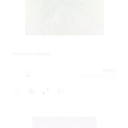
Hajfű (erdei sédbúza)
1990 Ft
Csomag tartalma: 1 db