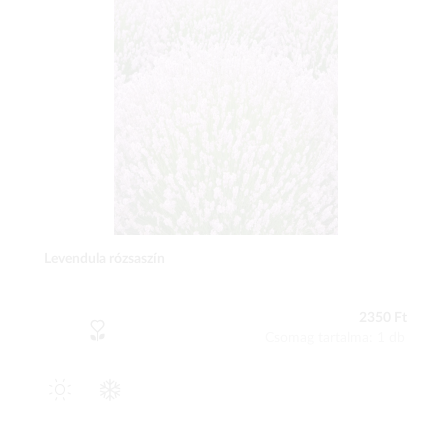
Levendula rózsaszín
2350 Ft
Csomag tartalma: 1 db