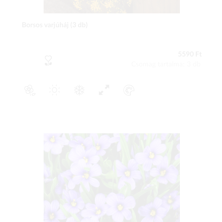
Borsos varjúháj (3 db)
5590 Ft
Csomag tartalma: 3 db