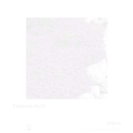
Pázsitviola, lila (3)
5990 Ft
Csomag tartalma: 3 db