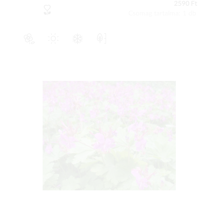
2590 Ft
Csomag tartalma: 1 db