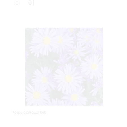
Törpe őszirózsa kék