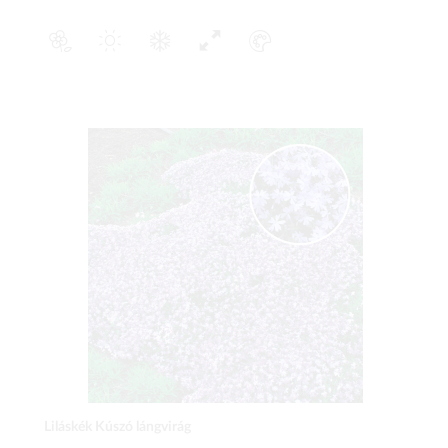
Liláskék Kúszó lángvirág