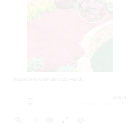
Rózsaszín kerti kakukkfű szőnyeg (3)
5590 Ft
Csomag tartalma: 3 db