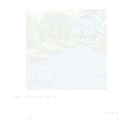
6 kék csillag és 6 tollasfű
23160 Ft
Csomag tartalma: 12 db