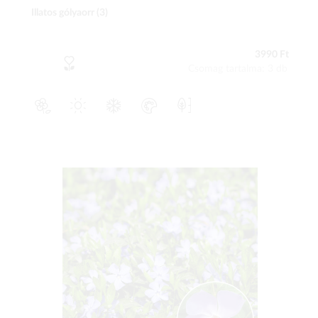
Illatos gólyaorr (3)
3990 Ft
Csomag tartalma: 3 db