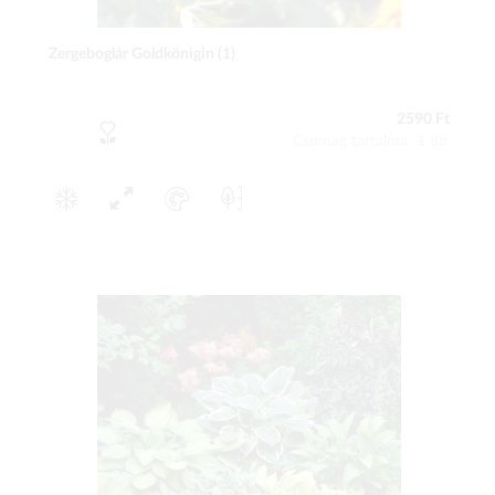
Zergeboglár Goldkönigin (1)
2590 Ft
Csomag tartalma: 1 db