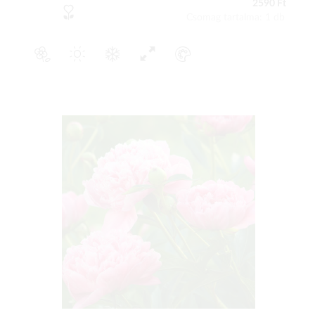
2590 Ft
Csomag tartalma: 1 db