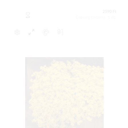
2590 Ft
Csomag tartalma: 1 db