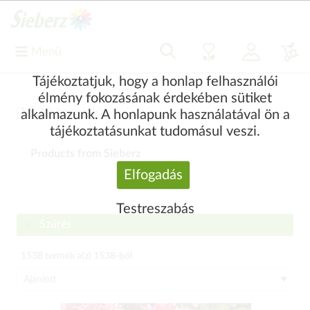
Menü
Tájékoztatjuk, hogy a honlap felhasználói
élmény fokozásának érdekében sütiket
(
1538
termék)
alkalmazunk. A honlapunk használatával ön a
tájékoztatásunkat tudomásul veszi.
Products from Sieberz
Elfogadás
Testreszabás
Szűrés
1538
termék a(z)
1538
-ből