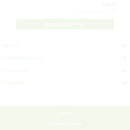
5330 Ft
Csomag tartalma: 1 db
Tovább a termékhez
Hírlevél
Bankkártyás fizetés
Információk
Kapcsolat
Segítség
Vásárlási feltételek