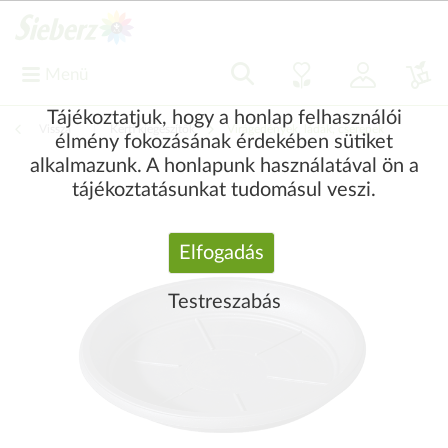
Menü
Tájékoztatjuk, hogy a honlap felhasználói
Vissza
|
Kerti kiegészítők
Virágedények, ládák, cserepek
élmény fokozásának érdekében sütiket
alkalmazunk. A honlapunk használatával ön a
tájékoztatásunkat tudomásul veszi.
Elfogadás
Testreszabás