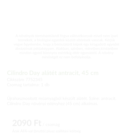
A növények természetüknél fogva változékonyak mivel nem ipari
termékek, a biológiai egyedek között eltérések vannak. Kérjük
vegye figyelembe, hogy a bemutatott képek egy kiragadott egyedet
ábrázolnak példaképpen. Alakban, színben, méretben,kinézetben
minden egyed bizonyos mértékig eltér egymástól. A növény
minőségét ez nem befolyásolja.
Cilindro Day alátét antracit, 45 cm
Cikkszám 7752345
Csomag tartalma: 1 db
Újrahasznosított műanyagból készült alátét. Színe: antracit.
Cilindro Day növényi edényhez (45 cm) alkalmas.
2090 Ft
/ csomag
Árak ÁFÁ-val (bruttó)
plusz szállítási költség