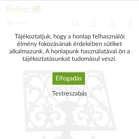
Menü
Tájékoztatjuk, hogy a honlap felhasználói
Vissza
|
Kerti kiegészítők
Home and Garden
élmény fokozásának érdekében sütiket
alkalmazunk. A honlapunk használatával ön a
tájékoztatásunkat tudomásul veszi.
Elfogadás
Testreszabás