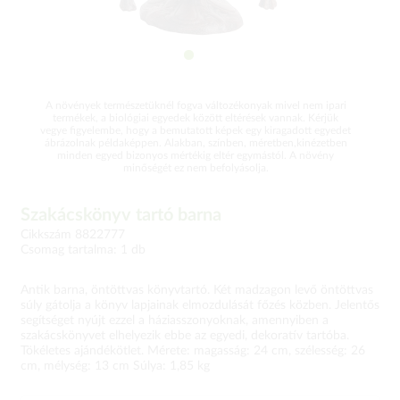
A növények természetüknél fogva változékonyak mivel nem ipari
termékek, a biológiai egyedek között eltérések vannak. Kérjük
vegye figyelembe, hogy a bemutatott képek egy kiragadott egyedet
ábrázolnak példaképpen. Alakban, színben, méretben,kinézetben
minden egyed bizonyos mértékig eltér egymástól. A növény
minőségét ez nem befolyásolja.
Szakácskönyv tartó barna
Cikkszám 8822777
Csomag tartalma: 1 db
Antik barna, öntöttvas könyvtartó. Két madzagon levő öntöttvas
súly gátolja a könyv lapjainak elmozdulását főzés közben. Jelentős
segítséget nyújt ezzel a háziasszonyoknak, amennyiben a
szakácskönyvet elhelyezik ebbe az egyedi, dekoratív tartóba.
Tökéletes ajándékötlet. Mérete: magasság: 24 cm, szélesség: 26
cm, mélység: 13 cm Súlya: 1,85 kg