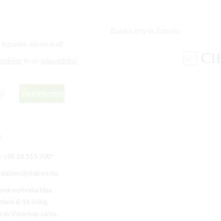
Bankkártyás fizetés
legújabb ajánlatairól!
ételeket
és az
adatvédelmi
Feliratkozom
t
:
+36 28 515 700
*
:
sieberz@sieberz.hu
nk nyitvatartása:
kon 8-16 óráig,
és Vasárnap zárva.