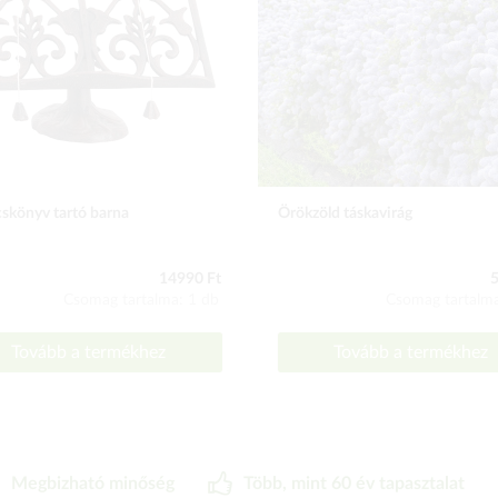
skönyv tartó barna
Örökzöld táskavirág
14990 Ft
5
Csomag tartalma: 1 db
Csomag tartalma
Tovább a termékhez
Tovább a termékhez
Megbizható minőség
Több, mint 60 év tapasztalat