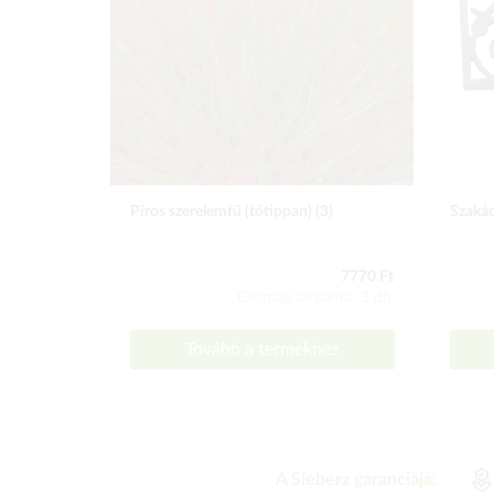
Piros szerelemfű (tőtippan) (3)
Szakác
7770 Ft
Csomag tartalma: 3 db
Tovább a termékhez
A Sieberz garanciája: