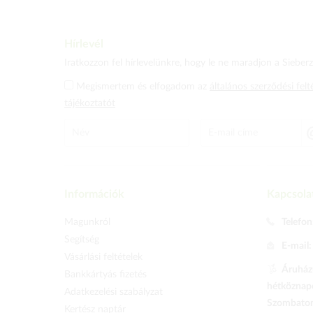
Hírlevél
Iratkozzon fel hírlevelünkre, hogy le ne maradjon a Sieberz 
Megismertem és elfogadom az
általános szerződési felt
tájékoztatót
Információk
Kapcsola
Magunkról
Telefon
Segítség
E-mail
Vásárlási feltételek
Áruházu
Bankkártyás fizetés
hétköznapo
Adatkezelési szabályzat
Szombaton 
Kertész naptár