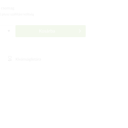
 csomag
ó)
plusz szállítási költség
Kosárba
Kívánságlistára