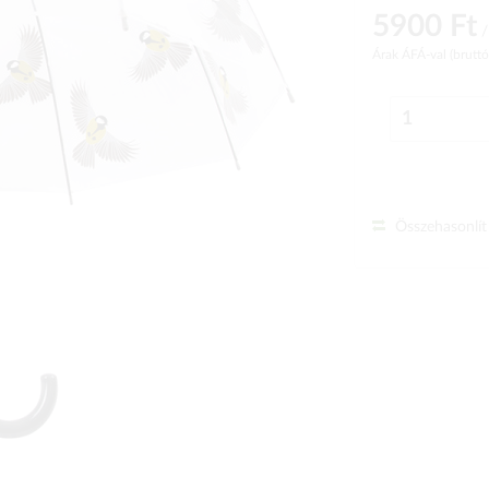
5900 Ft
/
Árak ÁFÁ-val (brutt
Összehasonlít