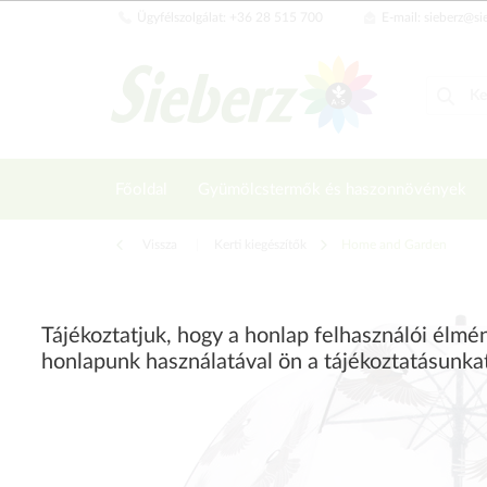
Ügyfélszolgálat: +36 28 515 700
E-mail: sieberz@si
Főoldal
Gyümölcstermők és haszonnövények
Vissza
|
Kerti kiegészítők
Home and Garden
Tájékoztatjuk, hogy a honlap felhasználói élm
honlapunk használatával ön a tájékoztatásunka