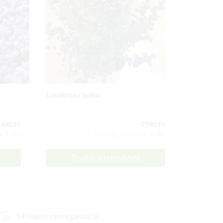
Eukaliptusz bokor
Zöldlevelű 
490 Ft
7590 Ft
: 1 db
Csomag tartalma: 1 db
Tovább a termékhez
To
14 napos cseregarancia