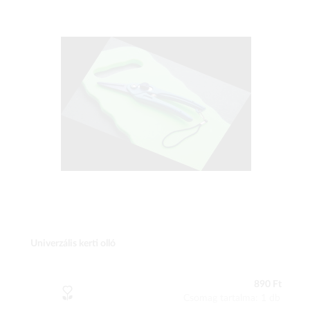
Univerzális kerti olló
890 Ft
Csomag tartalma: 1 db