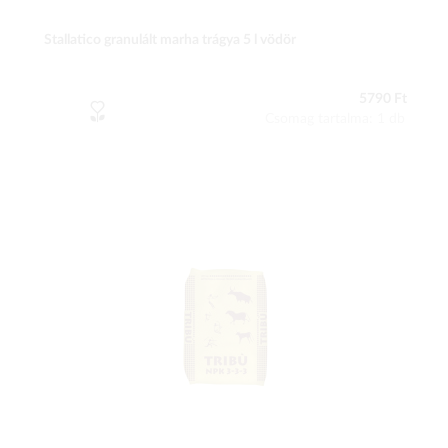
Stallatico granulált marha trágya 5 l vödör
5790 Ft
Csomag tartalma: 1 db