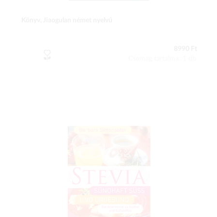
Könyv, Jiaogulan német nyelvű
8990 Ft
Csomag tartalma: 1 db