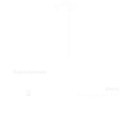
Üveg öntözőmadár
3990 Ft
Csomag tartalma: 1 db