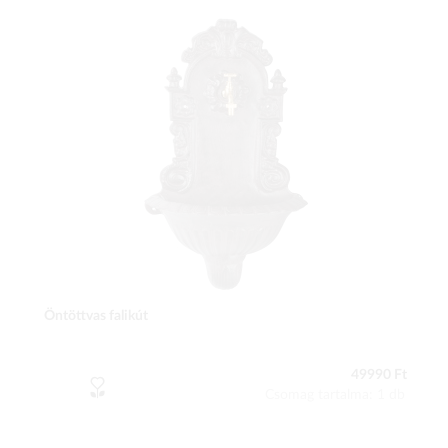
Öntöttvas falikút
49990 Ft
Csomag tartalma: 1 db