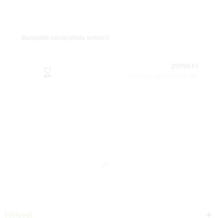
Barázdált növényláda antracit
29990 Ft
Csomag tartalma: 1 db
Hírlevél