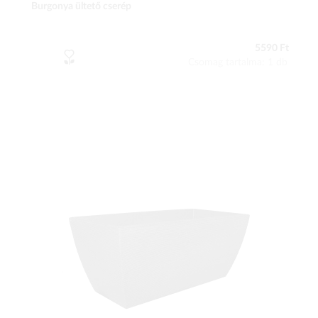
Burgonya ültető cserép
5590 Ft
Csomag tartalma: 1 db