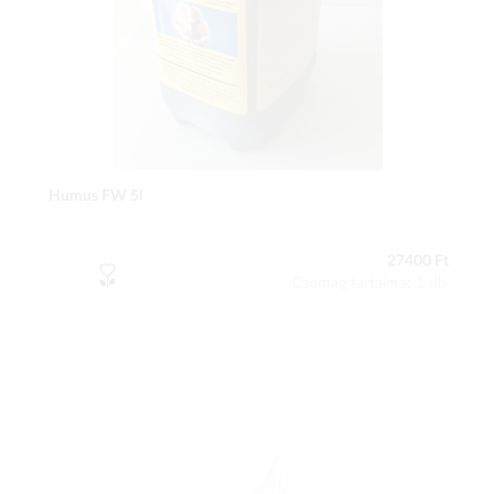
Humus FW 5l
27400 Ft
Csomag tartalma: 1 db