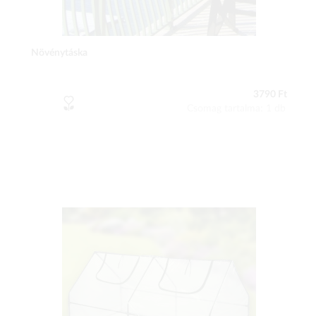
Növénytáska
3790 Ft
Csomag tartalma: 1 db