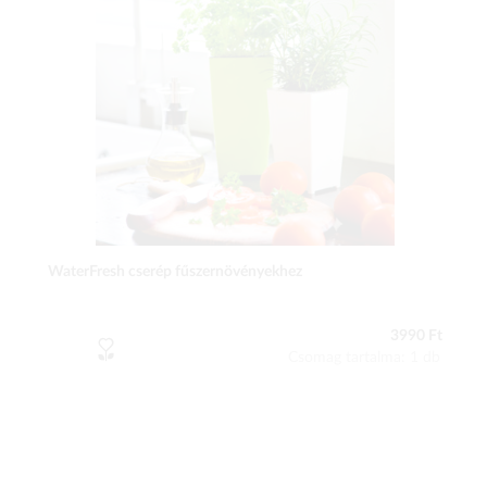
WaterFresh cserép fűszernövényekhez
3990 Ft
Csomag tartalma: 1 db