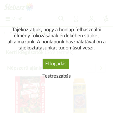
Menü
Tájékoztatjuk, hogy a honlap felhasználói
Vissza
|
Kerti kiegészítők
élmény fokozásának érdekében sütiket
alkalmazunk. A honlapunk használatával ön a
tájékoztatásunkat tudomásul veszi.
Kerti kiegészítők
(
569
termék)
Elfogadás
Népszerű ajánlataink
Testreszabás