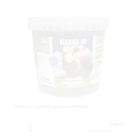
"Marha-jó" pelletált szarvasmarhatrágya
5790 Ft
Csomag tartalma: 1 db