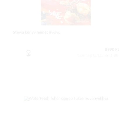
Stevia könyv német nyelvű
8990 Ft
Csomag tartalma: 1 db