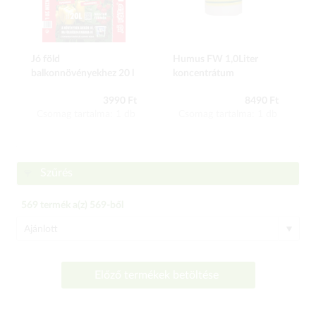
Jó föld
Humus FW 1,0Liter
balkonnövényekhez 20 l
koncentrátum
3990 Ft
8490 Ft
Csomag tartalma: 1 db
Csomag tartalma: 1 db
Szűrés
569
termék a(z)
569
-ből
Előző termékek betöltése